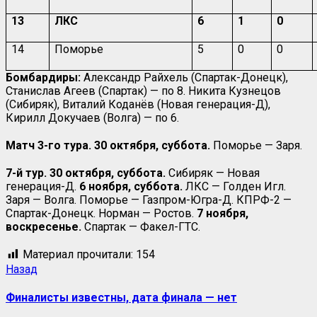
13
ЛКС
6
1
0
14
Поморье
5
0
0
Бомбардиры:
Александр Райхель (Спартак-Донецк),
Станислав Агеев (Спартак) — по 8. Никита Кузнецов
(Сибиряк), Виталий Коданёв (Новая генерация-Д),
Кирилл Докучаев (Волга) — по 6.
Матч 3-го тура. 30 октября, суббота.
Поморье — Заря.
7-й тур. 30 октября, суббота.
Сибиряк — Новая
генерация-Д.
6 ноября, суббота.
ЛКС — Голден Игл.
Заря — Волга. Поморье — Газпром-Югра-Д. КПРФ-2 —
Спартак-Донецк. Норман — Ростов.
7 ноября,
воскресенье.
Спартак — Факел-ГТС.
Материал прочитали:
154
Навигация
Предыдущая
Назад
запись:
записи
Финалисты известны, дата финала — нет