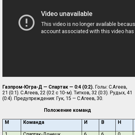
Газпром-Югра-Д — Спартак — 0:4 (0:2).
Голы: С.Агеев,
21 (0:1). С.Агеев, 22 (0:2 с 10-м). Титков, 32 (0:3). Рудых, 41
(0:4). Предупреждения: Гук, 15 — С.Агеев, 30.
Положение команд
М
Команда
И
В
Н
1
Спартак-Донецк
6
6
0