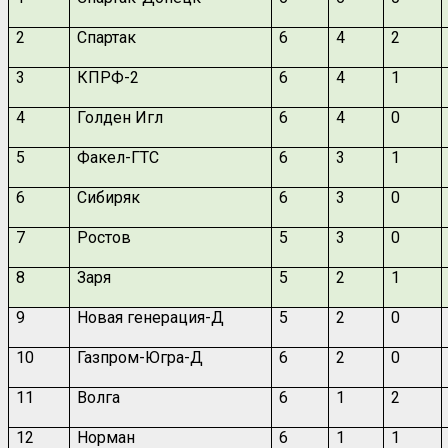
2
Спартак
6
4
2
3
КПРФ-2
6
4
1
4
Голден Игл
6
4
0
5
Факел-ГТС
6
3
1
6
Сибиряк
6
3
0
7
Ростов
5
3
0
8
Заря
5
2
1
9
Новая генерация-Д
5
2
0
10
Газпром-Югра-Д
6
2
0
11
Волга
6
1
2
12
Норман
6
1
1