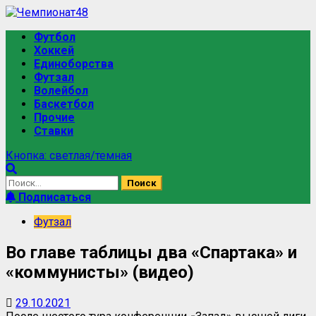
Перейти
к
Основное
Футбол
содержимому
меню
Хоккей
Единоборства
Футзал
Волейбол
Баскетбол
Прочие
Ставки
Кнопка: светлая/темная
Найти:
Подписаться
Футзал
Во главе таблицы два «Спартака» и
«коммунисты» (видео)
29.10.2021