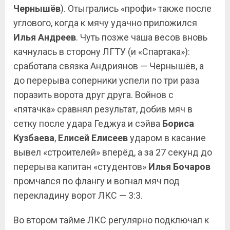
Чернышёв
). Отыгрались «профи» также после
углового, когда к мячу удачно приложился
Илья
Андреев
. Чуть позже чаша весов вновь
качнулась в сторону ЛГТУ (и «Спартака»):
сработала связка Андриянов — Чернышёв, а
до перерыва соперники успели по три раза
поразить ворота друг друга. Войнов с
«пятачка» сравнял результат, добив мяч в
сетку после удара Геджуа и сэйва
Бориса
Кузбаева
,
Елисей
Елисеев
ударом в касание
вывел «строителей» вперёд, а за 27 секунд до
перерыва капитан «студентов»
Илья
Бочаров
промчался по флангу и вогнал мяч под
перекладину ворот ЛКС — 3:3.
Во втором тайме ЛКС регулярно подключал к