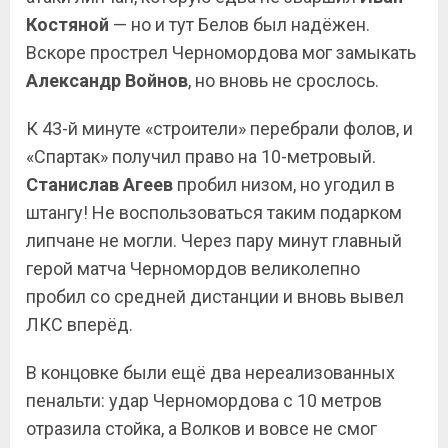
Костяной
— но и тут Белов был надёжен.
Вскоре прострел Черномордова мог замыкать
Александр
Войнов
, но вновь не срослось.
К 43-й минуте «строители» перебрали фолов, и
«Спартак» получил право на 10-метровый.
Станислав
Агеев
пробил низом, но угодил в
штангу! Не воспользоваться таким подарком
липчане не могли. Через пару минут главный
герой матча Черномордов великолепно
пробил со средней дистанции и вновь вывел
ЛКС вперёд.
В концовке были ещё два нереализованных
пенальти: удар Черномордова с 10 метров
отразила стойка, а Волков и вовсе не смог