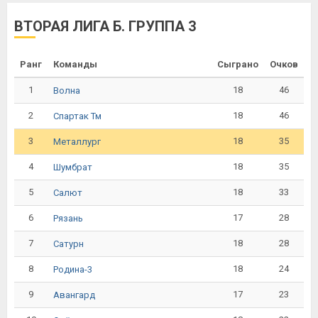
ВТОРАЯ ЛИГА Б. ГРУППА 3
Ранг
Команды
Сыграно
Очков
1
18
46
Волна
2
18
46
Спартак Тм
3
18
35
Металлург
4
18
35
Шумбрат
5
18
33
Салют
6
17
28
Рязань
7
18
28
Сатурн
8
18
24
Родина-3
9
17
23
Авангард