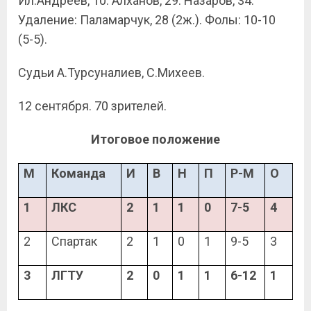
Ил.Андреев, 10. Алханов, 29. Назаров, 34.
Удаление: Паламарчук, 28 (2ж.). Фолы: 10-10
(5-5).
Судьи А.Турсуналиев, С.Михеев.
12 сентября. 70 зрителей.
Итоговое положение
М
Команда
И
В
Н
П
Р-М
О
1
ЛКС
2
1
1
0
7-5
4
2
Спартак
2
1
0
1
9-5
3
3
ЛГТУ
2
0
1
1
6-12
1