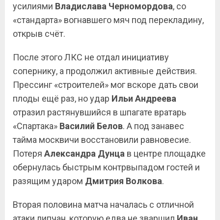
усилиями
Владислава Черномордова
, со
«стандарта» вогнавшего мяч под перекладину,
открыв счёт.
После этого ЛКС не отдал инициативу
сопернику, а продолжил активные действия.
Прессинг «строителей» мог вскоре дать свои
плоды ещё раз, но удар
Ильи
Андреева
отразил растянувшийся в шпагате вратарь
«Спартака»
Василий
Белов
. А под занавес
тайма москвичи восстановили равновесие.
Потеря
Александра
Дунца
в центре площадке
обернулась быстрым контрвыпадом гостей и
разящим ударом
Дмитрия
Волкова
.
Вторая половина матча началась с отличной
атаки липчан, которую едва не зваршил
Иван