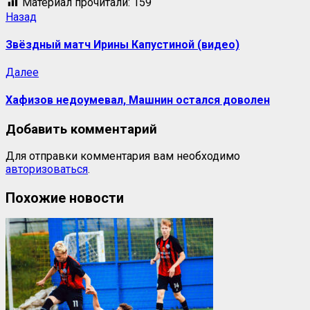
Материал прочитали:
159
Навигация
Предыдущая
Назад
запись:
записи
Звёздный матч Ирины Капустиной (видео)
Следующая
Далее
запись:
Хафизов недоумевал, Машнин остался доволен
Добавить комментарий
Для отправки комментария вам необходимо
авторизоваться
.
Похожие новости