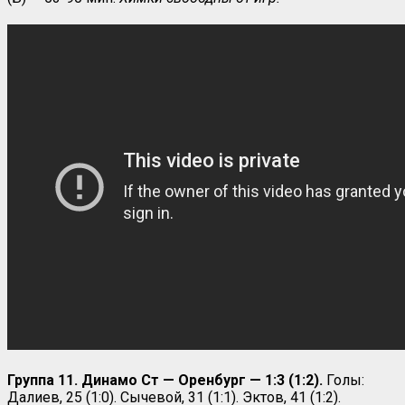
Группа 11. Динамо Ст — Оренбург — 1:3 (1:2).
Голы:
Далиев, 25 (1:0). Сычевой, 31 (1:1). Эктов, 41 (1:2).