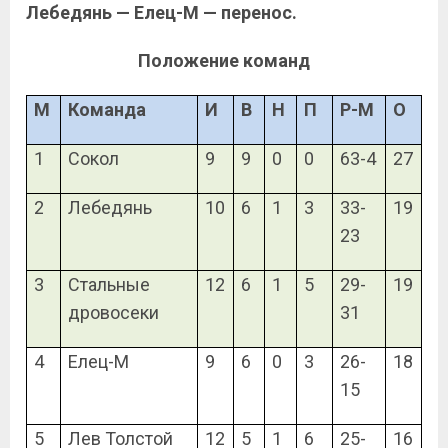
Лебедянь — Елец-М — перенос.
Положение команд
М
Команда
И
В
Н
П
Р-М
О
1
Сокол
9
9
0
0
63-4
27
2
Лебедянь
10
6
1
3
33-
19
23
3
Стальные
12
6
1
5
29-
19
дровосеки
31
4
Елец-М
9
6
0
3
26-
18
15
5
Лев Толстой
12
5
1
6
25-
16