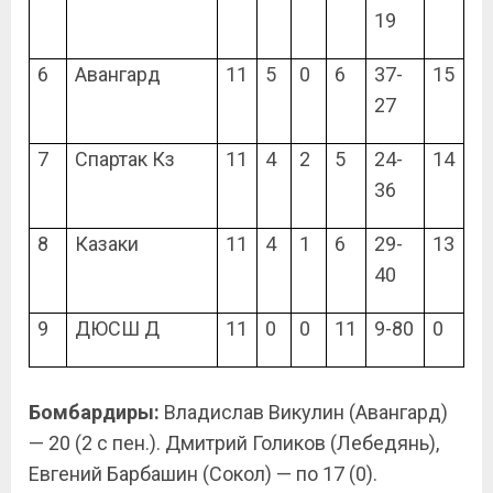
19
6
Авангард
11
5
0
6
37-
15
27
7
Спартак Кз
11
4
2
5
24-
14
36
8
Казаки
11
4
1
6
29-
13
40
9
ДЮСШ Д
11
0
0
11
9-80
0
Бомбардиры:
Владислав Викулин (Авангард)
— 20 (2 с пен.). Дмитрий Голиков (Лебедянь),
Евгений Барбашин (Сокол) — по 17 (0).