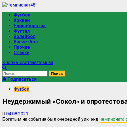
Перейти
к
Основное
Футбол
содержимому
меню
Хоккей
Единоборства
Футзал
Волейбол
Баскетбол
Прочие
Ставки
Кнопка: светлая/темная
Найти:
Подписаться
Футбол
Неудержимый «Сокол» и опротестова
04.08.2021
Богатым на события был очередной уик-энд
чемпионата 