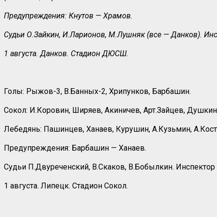
Предупреждения: Кнутов — Храмов.
Судьи О.Зайкин, И.Ларионов, М.Лушняк (все — Данков). Инс
1 августа. Данков. Стадион ДЮСШ.
Голы: Рыжов-3, В.Банных-2, Хрипунков, Барбашин.
Сокол: И.Коровин, Ширяев, Акиничев, Арт.Зайцев, Душкин,
Лебедянь: Пашинцев, Ханаев, Курушин, А.Кузьмин, А.Кости
Предупреждения: Барбашин — Ханаев.
Судьи П.Двуреченский, В.Скаков, В.Бобылкин. Инспектор 
1 августа. Липецк. Стадион Сокол.