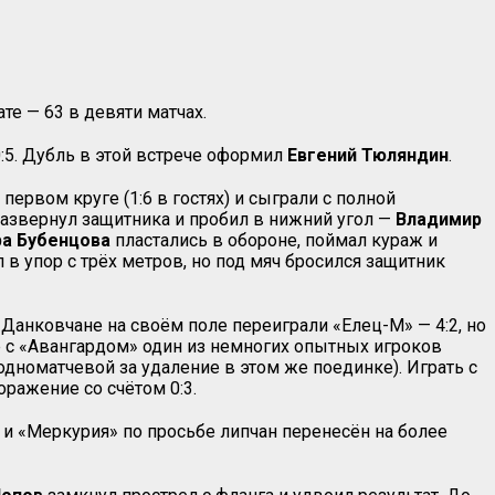
е — 63 в девяти матчах.
:5. Дубль в этой встрече оформил
Евгений Тюляндин
.
ервом круге (1:6 в гостях) и сыграли с полной
азвернул защитника и пробил в нижний угол —
Владимир
а Бубенцова
пластались в обороне, поймал кураж и
 в упор с трёх метров, но под мяч бросился защитник
анковчане на своём поле переиграли «Елец-М» — 4:2, но
е с «Авангардом» один из немногих опытных игроков
номатчевой за удаление в этом же поединке). Играть с
ражение со счётом 0:3.
 и «Меркурия» по просьбе липчан перенесён на более