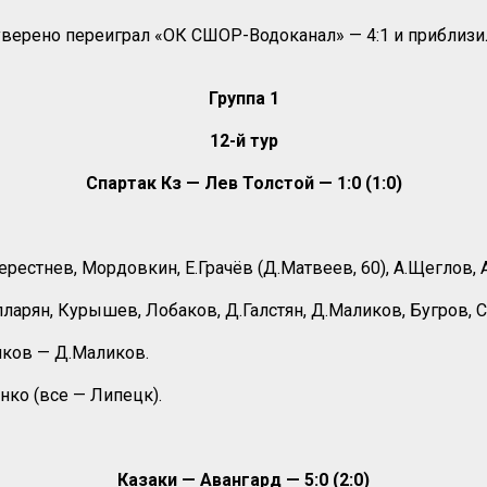
верено переиграл «ОК СШОР-Водоканал» — 4:1 и приблизил
Группа 1
12-й тур
Спартак Кз — Лев Толстой — 1:0 (1:0)
Берестнев, Мордовкин, Е.Грачёв (Д.Матвеев, 60), А.Щеглов, 
арян, Курышев, Лобаков, Д.Галстян, Д.Маликов, Бугров, С.
шков — Д.Маликов.
нко (все — Липецк).
Казаки — Авангард — 5:0 (2:0)