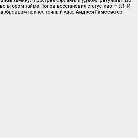
Попов
замкнул прострел с фланга и удвоил результат. До
во втором тайме Попов восстановил статус-кво — 3:1. И
ю добровцам принёс точный удар
Андрея Гамеева
со