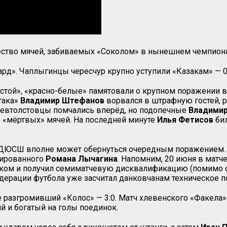
ество мячей, забиваемых «Соколом» в нынешнем чемпионат
ард». Чаплыгинцы чересчур крупно уступили «Казакам» — 0
той», «красно-белые» памятовали о крупном поражении в п
така»
Владимир Штефанов
ворвался в штрафную гостей, р
левтолстовцы помчались вперёд, но подопечные
Владимир
о «мёртвых» мячей. На последней минуте
Илья
Фетисов
бил
 ДЮСШ вполне может обернуться очередным поражением. Д
цированного
Романа Лычагина
. Напомним, 20 июня в матч
ком и получил семиматчевую дисквалификацию (помимо од
ерации футбола уже засчитал данковчанам техническое по
 разгромивший «Колос» — 3:0. Матч хлевенского «Факела»
ий и богатый на голы поединок.