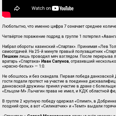
Любопытно, что именно цифра 7 означает среднее колич
Четвёртое поражение подряд в группе 1 потерпел «Аванг
Набрал обороты казинский «Спартак». Принимая «Лев Толс
самоотдачей. На 25-й минуте правый полузащитник «Спар
Пешкин
лишь проводил мяч взглядом. После перерыва 
вратарь «Спартака»
Иван Сапунов
, отразивший нескольк
«красно-белых» — 1:0.
Не обошлось и без скандала. Первая победа данковской
гости подали протест на участие в поединке дисквалифи
данковской дружины принял участие в драке с болельщи
«Ельцом-М» Лычагин права не имел, и КДК областной фед
В группе 2 крупную победу одержал «Олимп», в Добринке
поздний срок, а вот «Силикатчик» и «Темп» выдали горяч