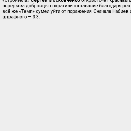
«Строитель»
Сергей Московченко
открыл счёт красивым 
перерыва добровцы сократили отставание благодаря ре
всё же «Темп» сумел уйти от поражения. Сначала Набие
штрафного — 3:3.