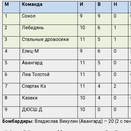
М
Команда
И
В
Н
1
Сокол
9
9
0
2
Лебедянь
10
6
1
3
Стальные дровосеки
11
5
1
4
Елец-М
9
6
0
5
Авангард
11
5
0
6
Лев Толстой
11
5
0
7
Спартак Кз
11
4
2
8
Казаки
10
4
0
9
ДЮСШ Д
10
0
0
Бомбардиры:
Владислав Викулин (Авангард) — 20 (2 с пен