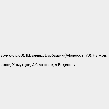
рчук-ст., 68), В.Банных, Барбашин (Афанасов, 70), Рыжов.
валов, Хомутцов, А.Селезнёв, А.Ведищев.