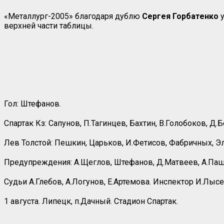
«Металлург-2005» благодаря дублю
Сергея Горбатенко
у
верхней части таблицы.
Гол: Штефанов.
Спартак Кз: Сапунов, П.Тагинцев, Бахтин, В.Голобоков, Д.
Лев Толстой: Пешкин, Царьков, И.Фетисов, Фабричных, Элл
Предупреждения: А.Щеглов, Штефанов, Д.Матвеев, А.Па
Судьи А.Глебов, А.Логунов, Е.Артемова. Инспектор И.Лысе
1 августа. Липецк, п.Дачный. Стадион Спартак.