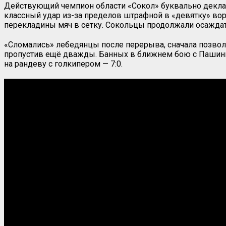
Действующий чемпион области «Сокол» буквально деклас
классный удар из-за пределов штрафной в «девятку» во
перекладины мяч в сетку. Сокольцы продолжали осаждать
«Сломались» лебедянцы после перерыва, сначала позво
пропустив ещё дважды. Банных в ближнем бою с Пашинце
на рандеву с голкипером — 7:0.