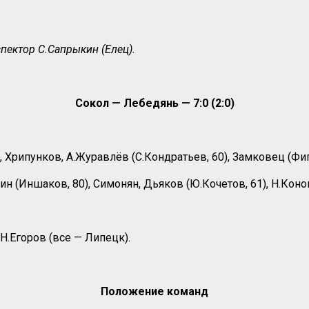
пектор С.Сапрыкин (Елец).
Сокол — Лебедянь — 7:0 (2:0)
 Хрипунков, А.Журавлёв (С.Кондратьев, 60), Замковец (Фигу
н (Иншаков, 80), Симонян, Дьяков (Ю.Кочетов, 61), Н.Коно
Н.Егоров (все — Липецк).
Положение команд