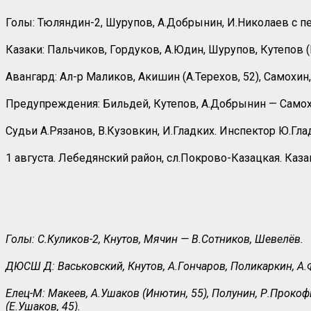
Голы: Тюляндин-2, Шурупов, А.Добрынин, И.Николаев с пе
Казаки: Пальчиков, Гордуков, А.Юдин, Шурупов, Кутепов (
Авангард: Ал-р Маликов, Акишин (А.Терехов, 52), Самохин
Предупреждения: Бильдей, Кутепов, А.Добрынин — Самох
Судьи А.Рязанов, В.Кузовкин, И.Гладких. Инспектор Ю.Гла
1 августа. Лебедянский район, сл.Покрово-Казацкая. Каза
Голы: С.Куликов-2, Кнутов, Мячин — В.Сотников, Шевелёв.
ДЮСШ Д: Васьковский, Кнутов, А.Гончаров, Поликаркин, А.Ф
Елец-М: Макеев, А.Ушаков (Инютин, 55), Полунин, Р.Прокофь
(Е.Ушаков, 45).