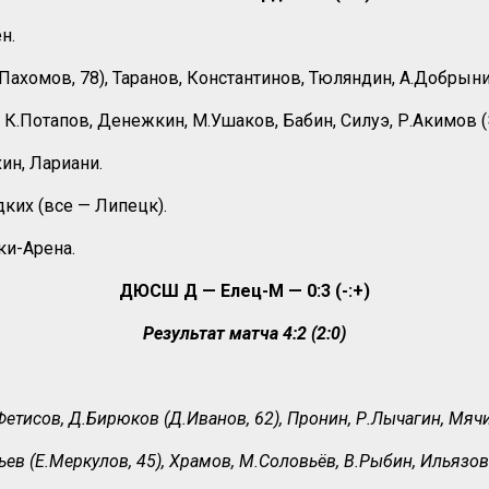
н.
Пахомов, 78), Таранов, Константинов, Тюляндин, А.Добрынин
, К.Потапов, Денежкин, М.Ушаков, Бабин, Силуэ, Р.Акимов (
ин, Лариани.
дких (все — Липецк).
ки-Арена.
ДЮСШ Д — Елец-М — 0:3 (-:+)
Результат матча 4:2 (2:0)
етисов, Д.Бирюков (Д.Иванов, 62), Пронин, Р.Лычагин, Мячи
ев (Е.Меркулов, 45), Храмов, М.Соловьёв, В.Рыбин, Ильязов 