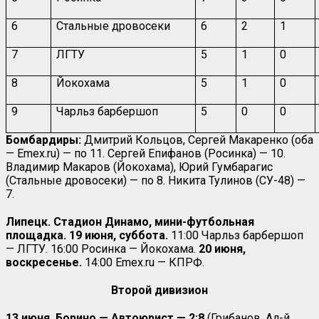
6
Стальные дровосеки
6
2
1
7
ЛГТУ
5
1
0
8
Йокохама
5
1
0
9
Чарльз барбершоп
5
0
0
Бомбардиры:
Дмитрий Кольцов, Сергей Макаренко (оба
— Emex.ru) — по 11. Сергей Епифанов (Росинка) — 10.
Владимир Макаров (Йокохама), Юрий Гумбарагис
(Стальные дровосеки) — по 8. Никита Тулинов (СУ-48) —
7.
Липецк. Стадион Динамо, мини-футбольная
площадка. 19 июня, суббота.
11:00 Чарльз барбершоп
— ЛГТУ. 16:00 Росинка — Йокохама.
20 июня,
воскресенье.
14:00
Emex
.
ru
— КПРФ.
Второй дивизион
13 июня.
Борино — Автоюрист — 2:8
(Грибанов, Ал-й