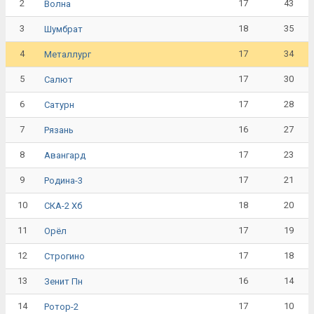
2
17
43
Волна
3
18
35
Шумбрат
4
17
34
Металлург
5
17
30
Салют
6
17
28
Сатурн
7
16
27
Рязань
8
17
23
Авангард
9
17
21
Родина-3
10
18
20
СКА-2 Хб
11
17
19
Орёл
12
17
18
Строгино
13
16
14
Зенит Пн
14
17
10
Ротор-2