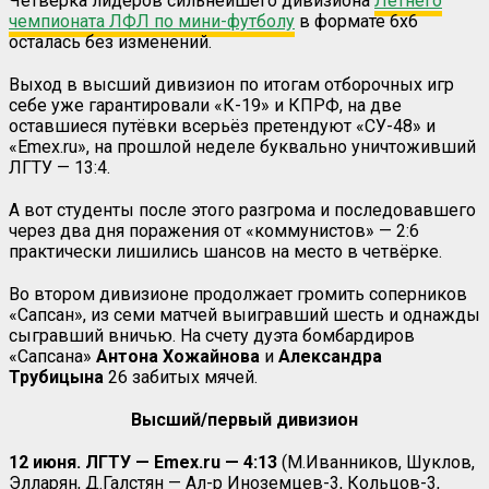
Четвёрка лидеров сильнейшего дивизиона
Летнего
чемпионата ЛФЛ по мини-футболу
в формате 6х6
осталась без изменений.
Выход в высший дивизион по итогам отборочных игр
себе уже гарантировали «К-19» и КПРФ, на две
оставшиеся путёвки всерьёз претендуют «СУ-48» и
«Emex.ru», на прошлой неделе буквально уничтоживший
ЛГТУ — 13:4.
А вот студенты после этого разгрома и последовавшего
через два дня поражения от «коммунистов» — 2:6
практически лишились шансов на место в четвёрке.
Во втором дивизионе продолжает громить соперников
«Сапсан», из семи матчей выигравший шесть и однажды
сыгравший вничью. На счету дуэта бомбардиров
«Сапсана»
Антона Хожайнова
и
Александра
Трубицына
26 забитых мячей.
Высший/первый дивизион
12 июня.
ЛГТУ — Emex.ru — 4:13
(М.Иванников, Шуклов,
Элларян, Д.Галстян — Ал-р Иноземцев-3, Кольцов-3,