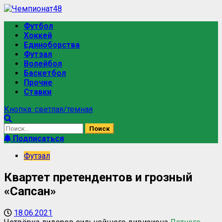
Футбол
Хоккей
Единоборства
Футзал
Волейбол
Баскетбол
Прочие
Ставки
Кнопка: светлая/темная
Подписаться
Футзал
Квартет претендентов и грозный
«Сапсан»
18.06.2021