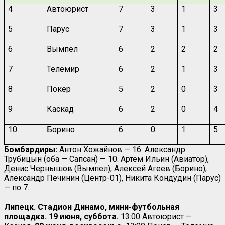
4
Автоюрист
7
3
1
3
5
Парус
7
3
1
3
6
Вымпел
6
2
2
2
7
Телемир
6
2
1
3
8
Покер
5
2
0
3
9
Каскад
6
2
0
4
10
Борино
6
0
1
5
Бомбардиры:
Антон Хожайнов — 16. Александр
Трубицын (оба — Сапсан) — 10. Артём Ильин (Авиатор),
Денис Чернышов (Вымпел), Алексей Агеев (Борино),
Александр Печинин (Центр-01), Никита Кондудин (Парус)
— по 7.
Липецк. Стадион Динамо, мини-футбольная
площадка. 19 июня, суббота.
13:00 Автоюрист —