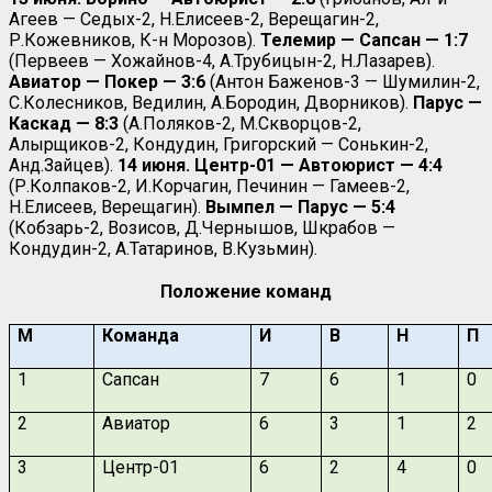
Агеев — Седых-2, Н.Елисеев-2, Верещагин-2,
Р.Кожевников, К-н Морозов).
Телемир — Сапсан — 1:7
(Первеев — Хожайнов-4, А.Трубицын-2, Н.Лазарев).
Авиатор — Покер — 3:6
(Антон Баженов-3 — Шумилин-2,
С.Колесников, Ведилин, А.Бородин, Дворников).
Парус —
Каскад — 8:3
(А.Поляков-2, М.Скворцов-2,
Алырщиков-2, Кондудин, Григорский — Сонькин-2,
Анд.Зайцев).
14 июня.
Центр-01 — Автоюрист — 4:4
(Р.Колпаков-2, И.Корчагин, Печинин — Гамеев-2,
Н.Елисеев, Верещагин).
Вымпел — Парус — 5:4
(Кобзарь-2, Возисов, Д.Чернышов, Шкрабов —
Кондудин-2, А.Татаринов, В.Кузьмин).
Положение команд
М
Команда
И
В
Н
П
1
Сапсан
7
6
1
0
2
Авиатор
6
3
1
2
3
Центр-01
6
2
4
0