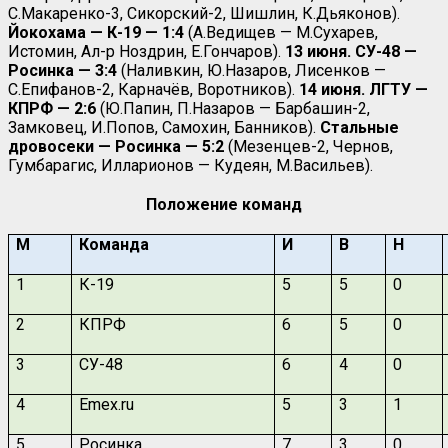
С.Макаренко-3, Сикорский-2, Шишлин, К.Дьяконов).
Йокохама — К-19 — 1:4
(А.Ведищев — М.Сухарев,
Истомин, Ал-р Ноздрин, Е.Гончаров).
13 июня.
СУ-48 —
Росинка — 3:4
(Наливкин, Ю.Назаров, Лисенков —
С.Епифанов-2, Карначёв, Воротников).
14 июня. ЛГТУ —
КПРФ — 2:6
(Ю.Папин, П.Назаров — Барбашин-2,
Замковец, И.Попов, Самохин, Банников).
Стальные
дровосеки — Росинка — 5:2
(Мезенцев-2, Чернов,
Гумбарагис, Илларионов — Кудеян, М.Васильев).
Положение команд
М
Команда
И
В
Н
1
К-19
5
5
0
2
КПРФ
6
5
0
3
СУ-48
6
4
0
4
Emex.ru
5
3
1
5
Росинка
7
3
0