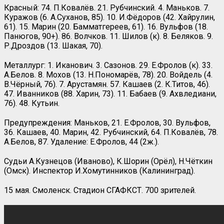
Красный: 74. П.Ковалёв. 21. Рубчинский. 4. Маньков. 7.
Куражов (6. А.Суханов, 85). 10. И.Фёдоров (42. Хайрулин,
61). 15. Марин (20. Бамматгереев, 61). 16. Вульфов (18.
Панюгов, 90+). 86. Волчков. 11. Шилов (к). 8. Беляков. 9.
Р.Дроздов (13. Шакая, 70).
Металлург: 1. Иканович. 3. Сазонов. 29. Е.Фролов (к). 33.
А.Белов. 8. Мохов (13. Н.Пономарёв, 78). 20. Войдель (4.
В.Чёрный, 76). 7. Арустамян. 57. Кашаев (2. К.Титов, 46).
47. Иванников (88. Харин, 73). 11. Бабаев (9. Ахвледиани,
76). 48. Кутьин.
Предупреждения: Маньков, 21. Е.Фролов, 30. Вульфов,
36. Кашаев, 40. Марин, 42. Рубчинский, 64. П.Ковалёв, 78.
А.Белов, 87. Удаление: Е.Фролов, 44 (2ж.).
Судьи А.Кузнецов (Иваново), К.Шорин (Орёл), Н.Чёткин
(Омск). Инспектор И.Хомутинников (Калининград).
15 мая. Смоленск. Стадион СГАФКСТ. 700 зрителей.