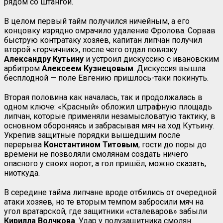
рядом со штангой.
В целом первый тайм получился ничейным, а его
концовку изрядно омрачило удаление Фролова. Сорвав
быструю контратаку хозяев, капитан липчан получил
второй «горчичник», после чего отдал повязку
Александру Кутьину
и устроил дискуссию с ивановским
арбитром
Алексеем Кузнецовым
. Дискуссия вышла
бесплодной — поле Евгению пришлось-таки покинуть.
Вторая половина как началась, так и продолжалась в
одном ключе: «Красный» обложил штрафную площадь
липчан, которые применяли незамысловатую тактику, в
основном обороняясь и забрасывая мяч на ход Кутьину.
Укрепив защитные порядки вышедшим после
перерыва
Константином Титовым
, гости до поры до
времени не позволяли смолянам создать ничего
опасного у своих ворот, а гол пришёл, можно сказать,
ниоткуда.
В середине тайма липчане вроде отбились от очередной
атаки хозяев, но те вторым темпом забросили мяч на
угол вратарской, где защитники «сталеваров» забыли
Кирилла Волчкова
. Удар у полузащитника смолян