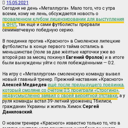
15.05.2021
Сегодня не день «Металлурга». Мало того, что с утра
всеми, кому не лень, обсуждается новость о
проваленном клубом лицензировании для выступления
в ФНЛ
, так ещё и сами футболисты прервали
семиматчевую победную серию.
В поединке против «Красного» в Смоленске липецкие
футболисты в конце первого тайма остались в
меньшинстве (поле за две жёлтые карточки уже во
второй раз за месяц покинул
Евгений Фролов
) и в итоге
были вынуждены уйти с поля побеждёнными — 0:2.
На игру с «Металлургом» смоленскую команду вывел
новый главный тренер. Прежний наставник «Красного»
Алексей Медведев
ещё после предыдущего поединка,
который смоляне со счётом 0:5 проиграли «Строгино»,
недвусмысленно заявил о своей вероятной отставке
, а у
руля команды встал 39-летний уроженец Тбилиси,
гражданин Украины и житель Химок
Сергей
Даниловский
.
О новом тренере «Красного» известно только то, что в