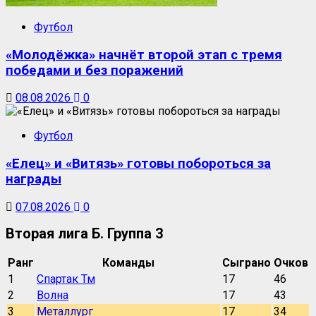
Футбол
«Молодёжка» начнёт второй этап с тремя
победами и без поражений
08.08.2026
0
Футбол
«Елец» и «Витязь» готовы побороться за
награды
07.08.2026
0
Вторая лига Б. Группа 3
Ранг
Команды
Сыграно
Очков
1
Спартак Тм
17
46
2
Волна
17
43
3
Металлург
17
34