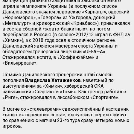
амплуа центрального защитника и хавбека он много
играл в чемпионате Украины (в послужном списке
Даниловского значатся львовские «Карпаты», одесский
«Черноморец», «Говерла» из Ужгорода, донецкий
«Металлург» и криворожский «Кривбасс»), привлекался
в состав сборной «жовто-блакитных», но потом
перебрался в Россию (в сезоне-2012/13 играл в ФНЛ за
«Химки»), а с 2018 года осел в столичном регионе.
Даниловский является мастером спорта Украины и
обладателем тренерской лицензии «
UEFA
—
A
».
Стажировался, кстати, в «Хоффенхайме» и
«Вильярреале».
Помимо Даниловского тренерский штаб смолян
пополнил
Владислав Хатаженков
, изветсный по
выступлениям за «Химки», хабаровский СКА,
нальчикский «Спартак» и «Томь». Как тренер работал в
«Риге», стажировался в лиссабонском «Спортинге».
В матче со «сталеварами» свежеиспечённый наставник
«волков» перекроил состав, выпустив с первых минут
по сравнению с матчем 23-го тура сразу четырёх новых
игроков.