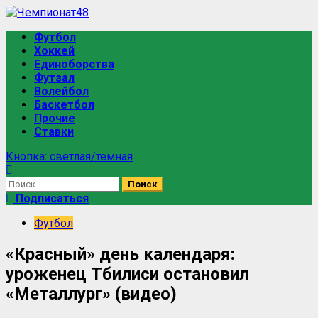
Перейти
к
Основное
Футбол
содержимому
меню
Хоккей
Единоборства
Футзал
Волейбол
Баскетбол
Прочие
Ставки
Кнопка: светлая/темная
Найти:
Подписаться
Футбол
«Красный» день календаря:
уроженец Тбилиси остановил
«Металлург» (видео)