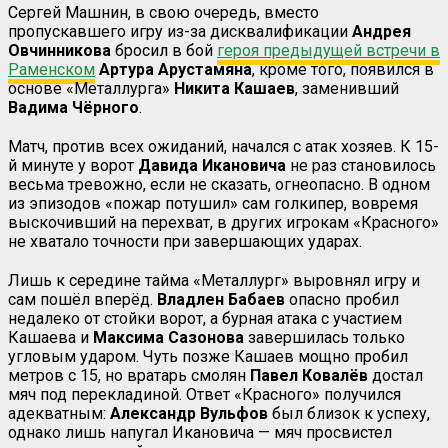
Сергей Машнин, в свою очередь, вместо
пропускавшего игру из-за дисквалификации
Андрея
Овчинникова
бросил в бой
героя предыдущей встречи в
Раменском
Артура Арустамяна
, кроме того, появился в
основе «Металлурга»
Никита Кашаев
, заменивший
Вадима Чёрного
.
Матч, против всех ожиданий, начался с атак хозяев. К 15-
й минуте у ворот
Давида Икановича
не раз становилось
весьма тревожно, если не сказать, огнеопасно. В одном
из эпизодов «пожар потушил» сам голкипер, вовремя
выскочивший на перехват, в других игрокам «Красного»
не хватало точности при завершающих ударах.
Лишь к середине тайма «Металлург» выровнял игру и
сам пошёл вперёд.
Владлен
Бабаев
опасно пробил
недалеко от стойки ворот, а бурная атака с участием
Кашаева и
Максима
Сазонова
завершилась только
угловым ударом. Чуть позже Кашаев мощно пробил
метров с 15, но вратарь смолян
Павел Ковалёв
достал
мяч под перекладиной. Ответ «Красного» получился
адекватным:
Александр Вульфов
был близок к успеху,
однако лишь напугал Икановича — мяч просвистел