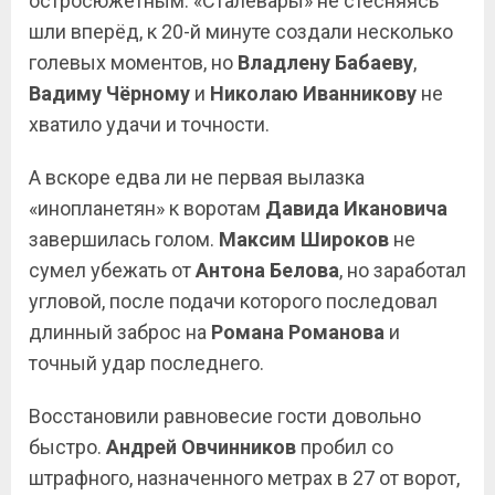
остросюжетным. «Сталевары» не стесняясь
шли вперёд, к 20-й минуте создали несколько
голевых моментов, но
Владлену Бабаеву
,
Вадиму
Чёрному
и
Николаю Иванникову
не
хватило удачи и точности.
А вскоре едва ли не первая вылазка
«инопланетян» к воротам
Давида Икановича
завершилась голом.
Максим Широков
не
сумел убежать от
Антона Белова
, но заработал
угловой, после подачи которого последовал
длинный заброс на
Романа Романова
и
точный удар последнего.
Восстановили равновесие гости довольно
быстро.
Андрей Овчинников
пробил со
штрафного, назначенного метрах в 27 от ворот,