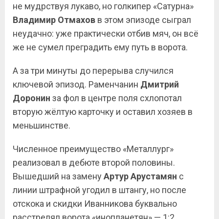
не мудрствуя лукаво, но голкипер «Сатурна»
Владимир Отмахов
в этом эпизоде сыграл
неудачно: уже практически отбив мяч, он всё
же не сумел преградить ему путь в ворота.
А за три минуты до перерыва случился
ключевой эпизод. Раменчанин
Дмитрий
Доронин
за фол в центре поля схлопотал
вторую жёлтую карточку и оставил хозяев в
меньшинстве.
Численное преимущество «Металлург»
реализовал в дебюте второй половины.
Вышедший на замену
Артур Арустамян
с
линии штрафной угодил в штангу, но после
отскока и скидки Иванникова буквально
расстрелял ворота «инопланетян» — 1:2.