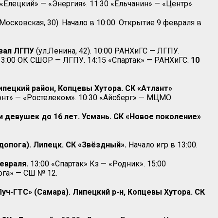
«Елецкий» — «Энергия». 11:30 «Ельчанин» — «Центр».
.Московская, 30). Начало в 10:00. Открытие 9 февраля в
тзал ЛГПУ
(ул.Ленина, 42). 10:00 РАНХиГС — ЛГПУ.
 13:00 ОК СШОР — ЛГПУ. 14:15 «Спартак» — РАНХиГС.
10
пецкий район, Копцевы Хутора. СК «Атлант»
онт» — «Ростелеком». 10:30 «Айсберг» — МЦМО.
 девушек до 16 лет. Усмань. СК «Новое поколение»
допога). Липецк. СК «Звёздный».
Начало игр в 13:00.
февраля.
13:00 «Спартак» Кз — «Родник». 15:00
ога» — СШ № 12.
ч-ГТС» (Самара). Липецкий р-н, Копцевы Хутора. СК