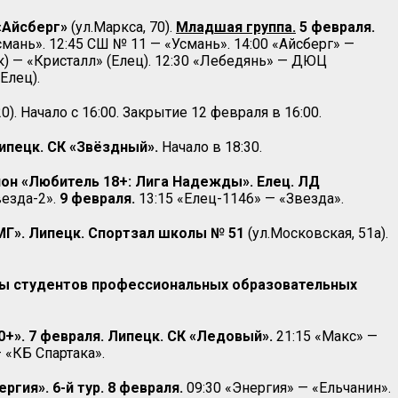
 «Айсберг»
(ул.Маркса, 70).
Младшая группа.
5 февраля.
смань». 12:45 СШ № 11 — «Усмань». 14:00 «Айсберг» —
 — «Кристалл» (Елец). 12:30 «Лебедянь» — ДЮЦ
Елец).
0). Начало с 16:00. Закрытие 12 февраля в 16:00.
ипецк. СК «Звёздный».
Начало в 18:30.
зион «Любитель 18+: Лига Надежды». Елец. ЛД
везда-2».
9 февраля.
13:15 «Елец-1146» — «Звезда».
МГ». Липецк. Спортзал школы № 51
(ул.Московская, 51а).
ды студентов профессиональных образовательных
0+». 7 февраля. Липецк. СК «Ледовый».
21:15 «Макс» —
— «КБ Спартака».
гия». 6-й тур. 8 февраля.
09:30 «Энергия» — «Ельчанин».