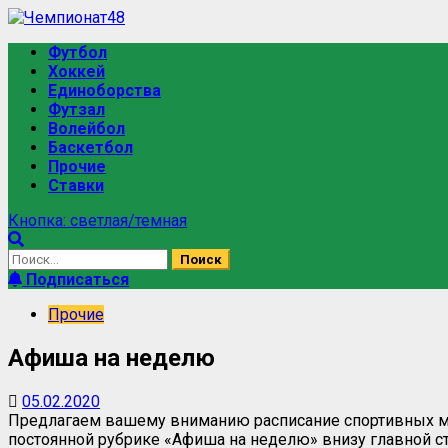
Футбол
Хоккей
Единоборства
Футзал
Волейбол
Баскетбол
Прочие
Ставки
Кнопка: светлая/темная
Подписаться
Прочие
Афиша на неделю
05.02.2020
Предлагаем вашему вниманию расписание спортивных ме
постоянной рубрике «Афиша на неделю» внизу главной ст