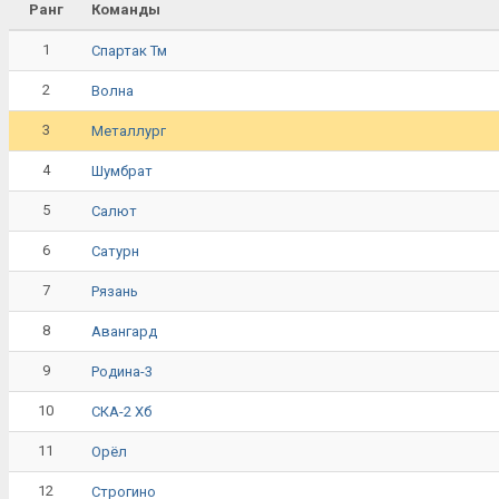
Ранг
Команды
1
Спартак Тм
2
Волна
3
Металлург
4
Шумбрат
5
Салют
6
Сатурн
7
Рязань
8
Авангард
9
Родина-3
10
СКА-2 Хб
11
Орёл
12
Строгино