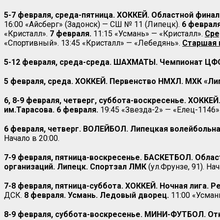
5-7 февраля, среда-пятница. ХОККЕЙ. Областной финал
16:00 «Айсберг» (Задонск) — СШ № 11 (Липецк).
6 февраля
«Кристалл».
7 февраля.
11:15 «Усмань» — «Кристалл».
Сре
«Спортивный». 13:45 «Кристалл» — «Лебедянь».
Старшая 
5-12 февраля, среда-среда. ШАХМАТЫ. Чемпионат ЦФО
5 февраля, среда. ХОККЕЙ. Первенство НМХЛ. МХК «Ли
6, 8-9 февраля, четверг, суббота-воскресенье. ХОККЕ
им.Тарасова. 6 февраля.
19:45 «Звезда-2» — «Елец-1146»
6 февраля, четверг. ВОЛЕЙБОЛ. Липецкая волейбольна
Начало в 20:00.
7-9 февраля, пятница-воскресенье. БАСКЕТБОЛ. Обла
организаций. Липецк. Спортзал ЛМК
(ул.Фрунзе, 91). На
7-8 февраля, пятница-суббота. ХОККЕЙ. Ночная лига. 
ДСК.
8 февраля. Усмань. Ледовый дворец.
11:00 «Усман
8-9 февраля, суббота-воскресенье. МИНИ-ФУТБОЛ. Откр