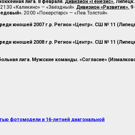
хоккейная лига. 8 февраля.
Дивизион «Генезис».
Липецк.
21:30 «Каликино» — «Звёздный».
Дивизион «Развитие».
9
Ледовый».
20:00 «Покерстарс» — «Лев Толстой».
реди юношей 2007 г.р. Регион «Центр». СШ № 11 (Липец
реди юношей 2008 г.р. Регион «Центр». СШ № 11 (Липец
ольная лига. Мужские команды. «Согласие» (Измалково
тью фотомодели и 16-летней диагональной