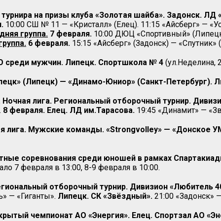
 турнира на призы клуба «Золотая шайба». Задонск. ЛД
.
10:00 СШ № 11 — «Кристалл» (Елец). 11:15 «Айсберг» — «У
дняя группа.
7 февраля.
10:00 ДЮЦ «Спортивный» (Липецк)
группа.
6 февраля.
15:15 «Айсберг» (Задонск) — «Спутник» (
 среди мужчин. Липецк. Спортшкола № 4
(ул.Неделина, 2
пецк» (Липецк) — «Динамо-Юниор» (Санкт-Петербург). Л
Й. Ночная лига. Региональный отборочный турнир. Диви
.
8 февраля. Елец. ЛД им.Тарасова.
19:45 «Динамит» — «З
я лига. Мужские команды. «Strongvolley» — «Донское У
стные соревнования среди юношей в рамках Спартакиа
чало 7 февраля в 13:00, 8-9 февраля в 10:00.
Региональный отборочный турнир. Дивизион «Любитель 4
ь» — «Гиганты».
Липецк. СК «Звёздный».
21:00 «Задонск» 
ытый чемпионат АО «Энергия». Елец. Спортзал АО «Энер