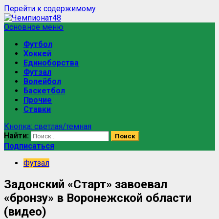
Перейти к содержимому
Основное меню
Футбол
Хоккей
Единоборства
Футзал
Волейбол
Баскетбол
Прочие
Ставки
Кнопка: светлая/темная
Найти:
Подписаться
Футзал
Задонский «Старт» завоевал
«бронзу» в Воронежской области
(видео)