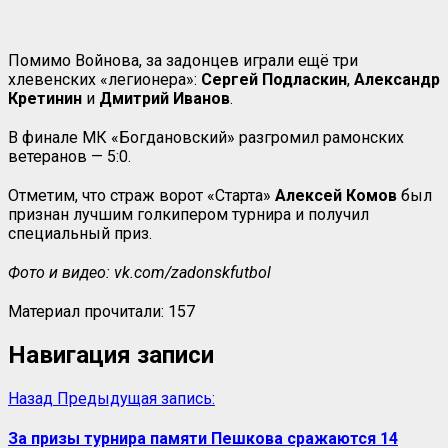
Помимо Войнова, за задонцев играли ещё три
хлевенских «легионера»:
Сергей Подласкин
,
Александр
Кретинин
и
Дмитрий Иванов
.
В финале МК «Богдановский» разгромил рамонских
ветеранов — 5:0.
Отметим, что страж ворот «Старта»
Алексей Комов
был
признан лучшим голкипером турнира и получил
специальный приз.
Фото и видео: vk.com/zadonskfutbol
Материал прочитали:
157
Навигация записи
Назад
Предыдущая запись:
За призы турнира памяти Пешкова сражаются 14