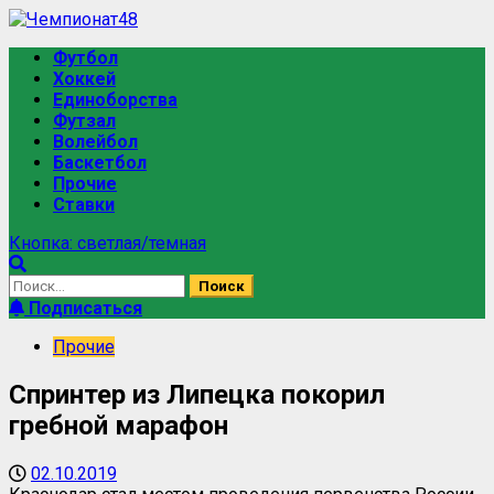
Футбол
Хоккей
Единоборства
Футзал
Волейбол
Баскетбол
Прочие
Ставки
Кнопка: светлая/темная
Подписаться
Прочие
Спринтер из Липецка покорил
гребной марафон
02.10.2019