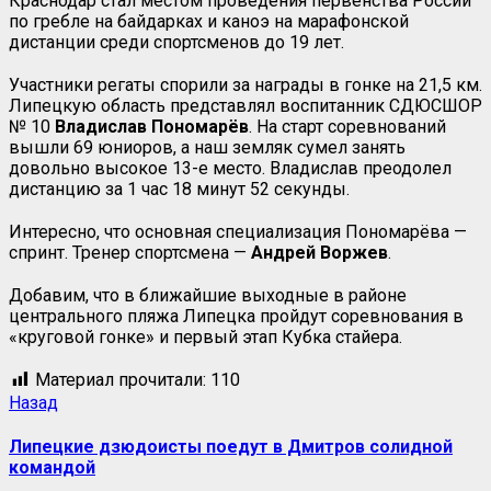
Краснодар стал местом проведения первенства России
по гребле на байдарках и каноэ на марафонской
дистанции среди спортсменов до 19 лет.
Участники регаты спорили за награды в гонке на 21,5 км.
Липецкую область представлял воспитанник СДЮСШОР
№ 10
Владислав Пономарёв
. На старт соревнований
вышли 69 юниоров, а наш земляк сумел занять
довольно высокое 13-е место. Владислав преодолел
дистанцию за 1 час 18 минут 52 секунды.
Интересно, что основная специализация Пономарёва —
спринт. Тренер спортсмена —
Андрей Воржев
.
Добавим, что в ближайшие выходные в районе
центрального пляжа Липецка пройдут соревнования в
«круговой гонке» и первый этап Кубка стайера.
Материал прочитали:
110
Назад
Липецкие дзюдоисты поедут в Дмитров солидной
командой