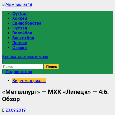
Футбол
Хоккей
Единоборства
Футзал
Волейбол
Баскетбол
Прочие
Ставки
Кнопка: светлая/темная
Подписаться
Видеоматериалы
«Металлург» — МХК «Липецк» — 4:6.
Обзор
23.09.2019