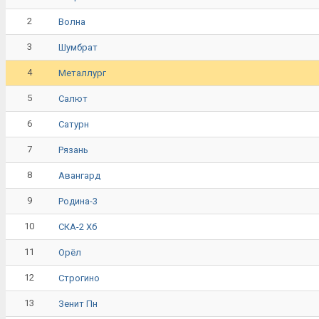
2
Волна
3
Шумбрат
4
Металлург
5
Салют
6
Сатурн
7
Рязань
8
Авангард
9
Родина-3
10
СКА-2 Хб
11
Орёл
12
Строгино
13
Зенит Пн