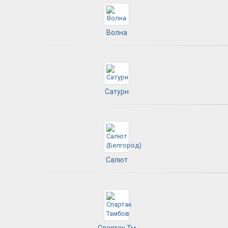
Волна
Сатурн
Салют
Спартак Тм