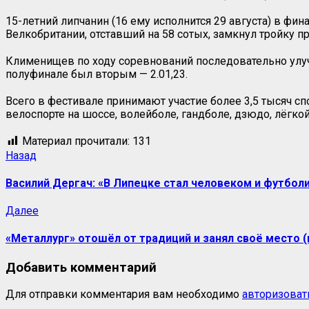
15-летний липчанин (16 ему исполнится 29 августа) в фи
Велкобритании, отставший на 58 сотых, замкнул тройку 
Клименищев по ходу соревнований последовательно улучш
полуфинале был вторым — 2.01,23.
Всего в фестивале принимают участие более 3,5 тысяч сп
велоспорте на шоссе, волейболе, гандболе, дзюдо, лёгкой
Материал прочитали:
131
Назад
Василий Дергач: «В Липецке стал человеком и футбол
Далее
«Металлург» отошёл от традиций и занял своё место 
Добавить комментарий
Для отправки комментария вам необходимо
авторизоват