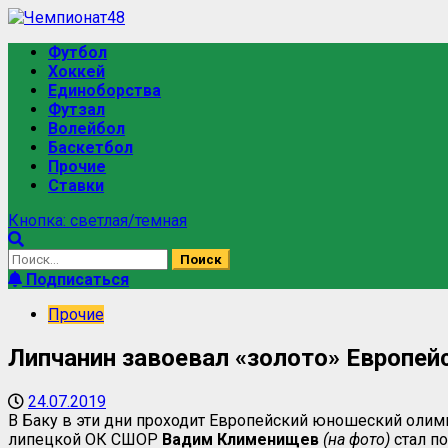
Футбол
Хоккей
Единоборства
Футзал
Волейбол
Баскетбол
Прочие
Ставки
Кнопка: светлая/темная
Подписаться
Прочие
Липчанин завоевал «золото» Европей
24.07.2019
В Баку в эти дни проходит Европейский юношеский олимп
липецкой ОК СШОР
Вадим Клименищев
(на фото)
стал п