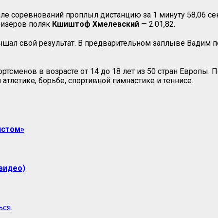
нале соревнований проплыл дистанцию за 1 минуту 58,06 с
призёров поляк
Кшиштоф Хмелевский
— 2.01,82.
ал свой результат. В предварительном заплыве Вадим пока
ортсменов в возрасте от 14 до 18 лет из 50 стран Европы.
 атлетике, борьбе, спортивной гимнастике и теннисе.
истом»
(видео)
ься
.