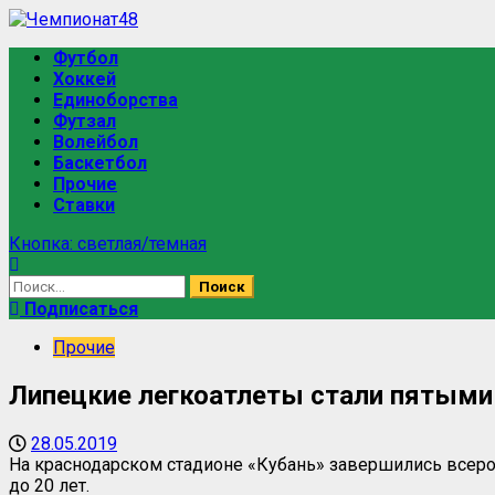
Перейти
к
Основное
Футбол
содержимому
меню
Хоккей
Единоборства
Футзал
Волейбол
Баскетбол
Прочие
Ставки
Кнопка: светлая/темная
Найти:
Подписаться
Прочие
Липецкие легкоатлеты стали пятыми 
28.05.2019
На краснодарском стадионе «Кубань» завершились всер
до 20 лет.