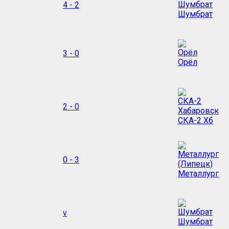
4 - 2
Шумбрат
3 - 0
Орёл
2 - 0
СКА-2 Хб
0 - 3
Металлург
v
Шумбрат