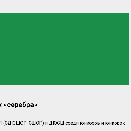
 «серебра»
 ЦСП (СДЮШОР, СШОР) и ДЮСШ среди юниоров и юниорок