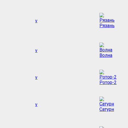
v
Рязань
v
Волна
v
Ротор-2
v
Сатурн