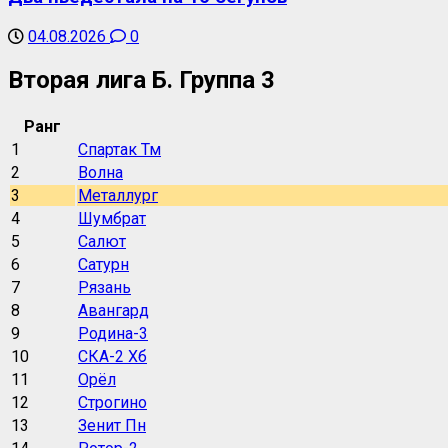
04.08.2026
0
Вторая лига Б. Группа 3
Ранг
1
Спартак Тм
2
Волна
3
Металлург
4
Шумбрат
5
Салют
6
Сатурн
7
Рязань
8
Авангард
9
Родина-3
10
СКА-2 Хб
11
Орёл
12
Строгино
13
Зенит Пн