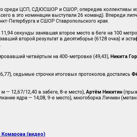
то среди ЦСП, СДЮСШОР и СШОР, опередив коллективы из 
всего в это номинации выступали 26 команд). Впереди ли
нкт-Петербурга и СШОР Ставропольского края.
м 11,94 секунды занявшая второе место в беге на 100 метр
азавший второй результат в десятиборье (6128 очка) и эс
.
ировавший четвёртым на 400-метровке (49,43),
Никита Го
(6,77), седьмые строчки итоговых протоколов достались
Ф
 м — 12,67/12,40 в забеге, 8-е место),
Артём Никитин
(прыж
лкание ядра — 14,08, 9-е место), многоборка Личман (метани
 Комарова (видео)