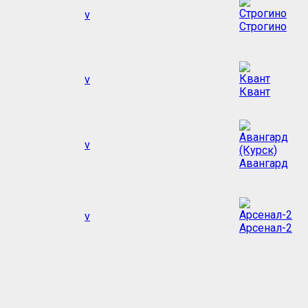
v
Строгино
v
Квант
v
Авангард
v
Арсенал-2