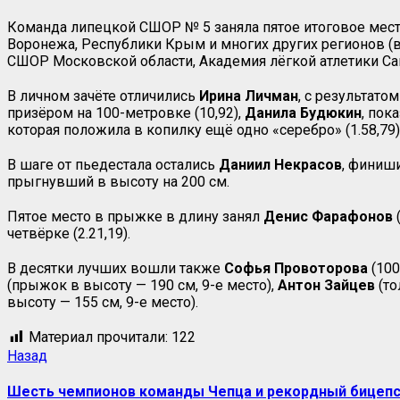
Команда липецкой СШОР № 5 заняла пятое итоговое мес
Воронежа, Республики Крым и многих других регионов (
СШОР Московской области, Академия лёгкой атлетики Са
В личном зачёте отличились
Ирина Личман
, с результато
призёром на 100-метровке (10,92),
Данила Будюкин
, пок
которая положила в копилку ещё одно «серебро» (1.58,79)
В шаге от пьедестала остались
Даниил Некрасов
, финиш
прыгнувший в высоту на 200 см.
Пятое место в прыжке в длину занял
Денис Фарафонов
четвёрке (2.21,19).
В десятки лучших вошли также
Софья Провоторова
(100
(прыжок в высоту — 190 см, 9-е место),
Антон Зайцев
(то
высоту — 155 см, 9-е место).
Материал прочитали:
122
Навигация
Предыдущая
Назад
запись:
записи
Шесть чемпионов команды Чепца и рекордный бицепс