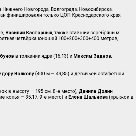
Нижнего Новгорода, Волгограда, Новосибирска,
пчан финишировали только ЦОП Краснодарского края,
ов,
Василий Касторных
, также ставший серебряным
тафетная четвёрка юношей 100+200+300+400 метров,
рбунов
в толкании ядра (16,13) и
Максим Заднов
,
ёдору Волкову
(400 м — 49,85) и девичьей эстафетной
ок в высоту — 195 см, 8-е место),
Данила Долин
е копья — 35,17, 9-е место) и
Елена Шальнева
(прыжок в