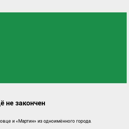
ё не закончен
овце и «Мартин» из одноимённого города.