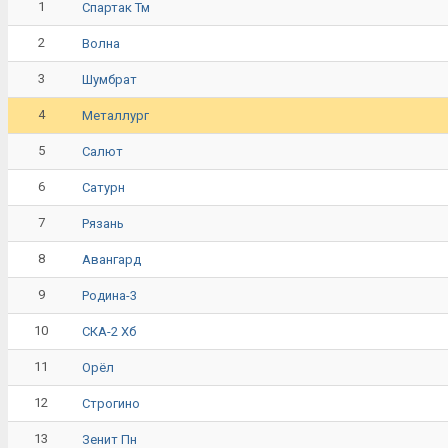
1
Спартак Тм
2
Волна
3
Шумбрат
4
Металлург
5
Салют
6
Сатурн
7
Рязань
8
Авангард
9
Родина-3
10
СКА-2 Хб
11
Орёл
12
Строгино
13
Зенит Пн