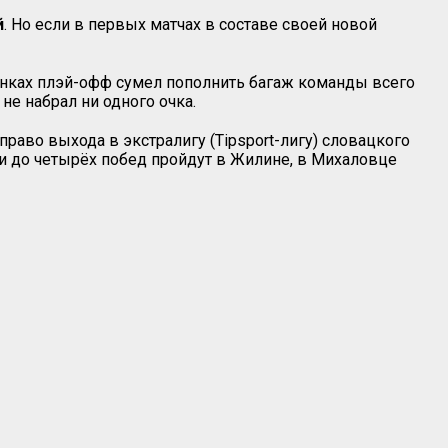
й
. Но если в первых матчах в составе своей новой
единках плэй-офф сумел пополнить багаж команды всего
е набрал ни одного очка.
право выхода в экстралигу (
Tipsport
-лигу) словацкого
и до четырёх побед пройдут в Жилине, в Михаловце