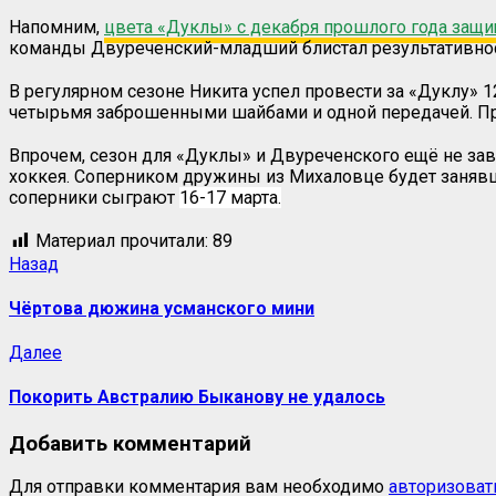
Напомним,
цвета «Дуклы» с декабря прошлого года защи
команды Двуреченский-младший блистал результативност
В регулярном сезоне Никита успел провести за «Дуклу» 1
четырьмя заброшенными шайбами и одной передачей. При 
Впрочем, сезон для «Дуклы» и Двуреченского ещё не зав
хоккея. Соперником дружины из Михаловце будет занявш
соперники сыграют
16-17 марта.
Материал прочитали:
89
Навигация
Предыдущая
Назад
запись:
записи
Чёртова дюжина усманского мини
Следующая
Далее
запись:
Покорить Австралию Быканову не удалось
Добавить комментарий
Для отправки комментария вам необходимо
авторизоват