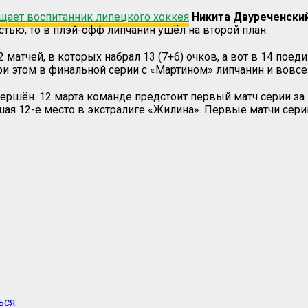
щает воспитанник липецкого хоккея
Никита Двуреченски
ью, то в плэй-офф липчанин ушёл на второй план.
2 матчей, в которых набрал 13 (7+6) очков, а вот в 14 по
этом в финальной серии с «Мартином» липчанин и вовсе н
ершён. 12 марта команде предстоит первый матч серии за 
ая 12-е место в экстралиге «Жилина». Первые матчи сери
ься
.