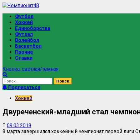
Перейти
к
Основное
Футбол
содержимому
меню
Хоккей
Единоборства
Футзал
Волейбол
Баскетбол
Прочие
Ставки
Кнопка: светлая/темная
Найти:
Подписаться
Хоккей
Двуреченский-младший стал чемпионо
09.03.2019
8 марта завершился хоккейный чемпионат первой лиги Сл