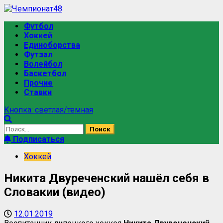
Футбол
Хоккей
Единоборства
Футзал
Волейбол
Баскетбол
Прочие
Ставки
Кнопка: светлая/темная
Подписаться
Хоккей
Никита Двуреченский нашёл себя в
Словакии (видео)
12.01.2019