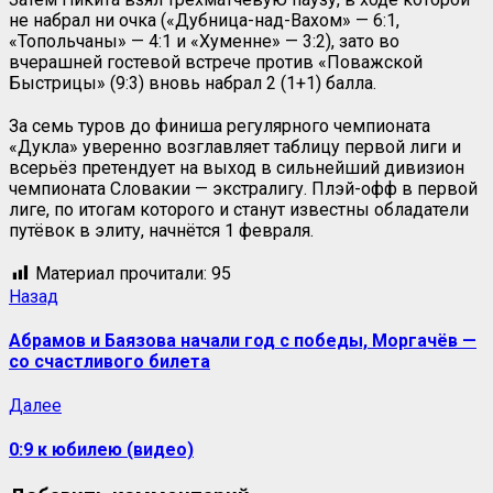
не набрал ни очка («Дубница-над-Вахом» — 6:1,
«Топольчаны» — 4:1 и «Хуменне» — 3:2), зато во
вчерашней гостевой встрече против «Поважской
Быстрицы» (9:3) вновь набрал 2 (1+1) балла.
За семь туров до финиша регулярного чемпионата
«Дукла» уверенно возглавляет таблицу первой лиги и
всерьёз претендует на выход в сильнейший дивизион
чемпионата Словакии — экстралигу. Плэй-офф в первой
лиге, по итогам которого и станут известны обладатели
путёвок в элиту, начнётся 1 февраля.
Материал прочитали:
95
Назад
Абрамов и Баязова начали год с победы, Моргачёв —
со счастливого билета
Далее
0:9 к юбилею (видео)