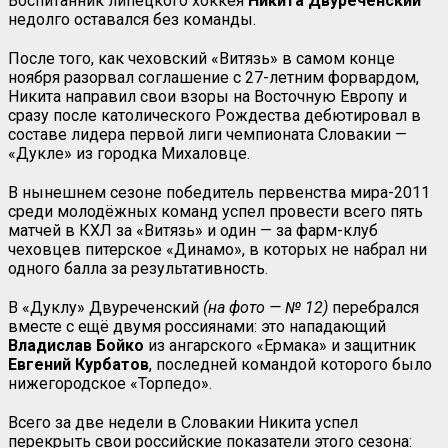
Воспитанник липецкого хоккея
Никита Двуреченский
недолго оставался без команды.
После того, как чеховский «Витязь» в самом конце
ноября разорвал соглашение с 27-летним форвардом,
Никита направил свои взоры на Восточную Европу и
сразу после католического Рождества дебютировал в
составе лидера первой лиги чемпионата Словакии —
«Дукле» из городка Михаловце.
В нынешнем сезоне победитель первенства мира-2011
среди молодёжных команд успел провести всего пять
матчей в КХЛ за «Витязь» и один — за фарм-клуб
чеховцев питерское «Динамо», в которых не набрал ни
одного балла за результативность.
В «Дуклу» Двуреченский
(на фото — № 12)
перебрался
вместе с ещё двумя россиянами: это нападающий
Владислав Бойко
из ангарского «Ермака» и защитник
Евгений Курбатов
, последней командой которого было
нижегородское «Торпедо».
Всего за две недели в Словакии Никита успел
перекрыть свои российские показатели этого сезона: