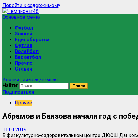
Перейти к содержимому
Основное меню
Футбол
Хоккей
Единоборства
Футзал
Волейбол
Баскетбол
Прочие
Ставки
Кнопка: светлая/темная
Найти:
Подписаться
Прочие
Абрамов и Баязова начали год с побе
11.01.2019
В физкультурно-оздоровительном центре ДЮСШ Данковск