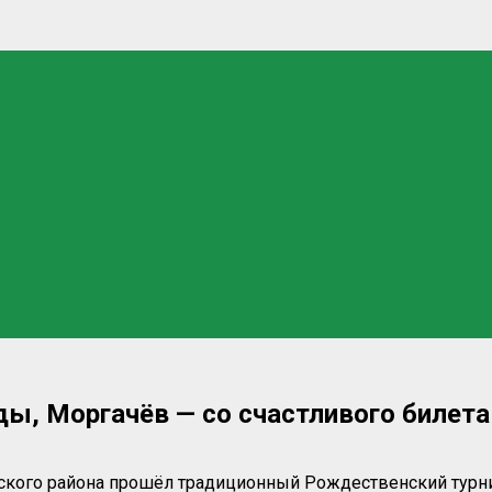
ды, Моргачёв — со счастливого билета
ого района прошёл традиционный Рождественский турни