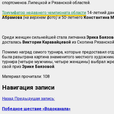
спортсменов Липецкой и Рязанской областей.
Триумфатор недавнего чемпионата области
14-летний да
Абрамова
(на верхнем фото)
и 50-летнего
Константина М
Среди женщин сильнейшей стала липчанка
Эрика Баязо
досталась
Виктории Каравайцевой
из Скопина Рязанской
Помимо наград самого турнира, которые предоставил отд
была разыграна картина знаменитого местного художника
турнира (четыре мужчины, четыре женщины) выбрал жре
свой приз
Эрике Баязовой
.
Материал прочитали:
108
Навигация записи
Назад
Предыдущая запись:
Победное шествие «Водоканала»