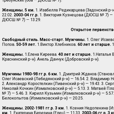
Требунских (оба — ДЮСШ № 7).
Женщины. 5 км.
1. Изабелла Редикарцева (Задонский р-н
22.02.
2003-04 гг.р.
1. Виктория Кузнецова (ДЮСШ № 7) — 
ДЮСШ № 7) — 13.29.
Открытое первенств
Свободный стиль. Масс-старт. Мужчины.
1. Олег Исаевс
Попов.
50-59 лет.
1.Виктор Хлебников.
60 лет и старше.
1
Женщины.
1.Елена Киреева.
40 лет и старше.
1.Наталья 
Краснинский р-н). Анель Данчук (Добровский р-н).
Мужчины 1980-98 гг.р.
6 км.
1. Дмитрий Жданов (Становлян
Олег Исаевский (Лебедянский р-н) — 16.54. 2. Владимир Н
2. Александр Коростелкин (Ливенский р-н) — 19.43. 3. Се
Николай Кочкин (Измалковский р-н) — 5.13. 3. Матвей Пл
№ 7) — 5.46. 3. Кирилл Кузьмин (Измалковский р-н) — 5.57
Белокопытов (Измалковский р-н) — 20.25.
Женщины. 2002-1981 гг.р. 3 км.
1. Ксения Недопекина (Из
км.
1. Екатерина Березина (Елец) — 11.33.
2003-06 гг.р. 3 к