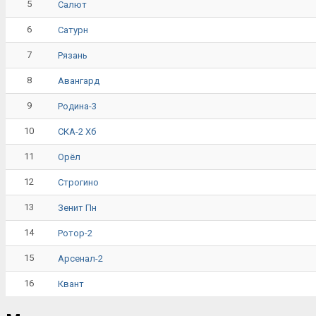
5
Салют
6
Сатурн
7
Рязань
8
Авангард
9
Родина-3
10
СКА-2 Хб
11
Орёл
12
Строгино
13
Зенит Пн
14
Ротор-2
15
Арсенал-2
16
Квант