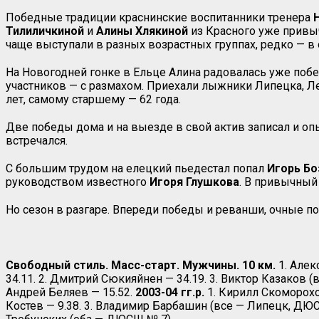
Победные традиции краснинские воспитанники тренера
Тилиличкиной
и
Алины Хлякиной
из Красного уже привыч
чаще выступали в разных возрастных группах, редко — в 
На Новогодней гонке в Ельце Алина радовалась уже побе
участников — с размахом. Приехали лыжники Липецка, Ле
лет, самому старшему — 62 года.
Две победы дома и на выезде в свой актив записал и о
встречался.
С большим трудом на елецкий пьедестал попал
Игорь Бо
руководством известного
Игоря Глушкова
. В привычный
Но сезон в разгаре. Впереди победы и реванши, очные п
Свободный стиль. Масс-старт. Мужчины. 10 км.
1. Алек
34.11. 2. Дмитрий Сюкияйнен — 34.19. 3. Виктор Казаков (
Андрей Беляев — 15.52.
2003-04 гг.р.
1. Кирилл Скоморохов
Костев — 9.38. 3. Владимир Барбашин (все — Липецк, ДЮС