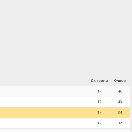
Сыграно
Очков
17
46
17
43
17
34
17
32