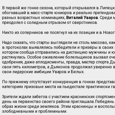
В первой же гонке сезона, который открывался в Липец
обогнавший в масс-старте юниоров и реально претендова
разных возрастных номинациях,
Виталий Уваров
. Среди
преодолел с солидным отрывом от сверстников.
Никто из соперников не посягнул на их позиции и в Ново
Надо сказать, что старты выглядели не столь массово, к
в протоколах выявлялись победители и призёры в своих 
котором сообща отправились на дистанцию мужчины и юн
растянулась. Особое оживление болельщиков вызвал оч
одобрения, даже аплодисменты, правда, мастер спорта Д
свои пять километров, а Дьяконов продолжал уверенно в
свои лидерские амбиции Уваров и Белых.
По прежнему отсутствует конкуренция в гонках представ
категориях призовые места на пьедестале практически га
Зрители ждали забегов с участием краснинских спортсме
день на первенство своего района приглашала Лебедянь
образ жизни среди земляков. Этим краснинцы и воспользо
злободневными и проблемными.