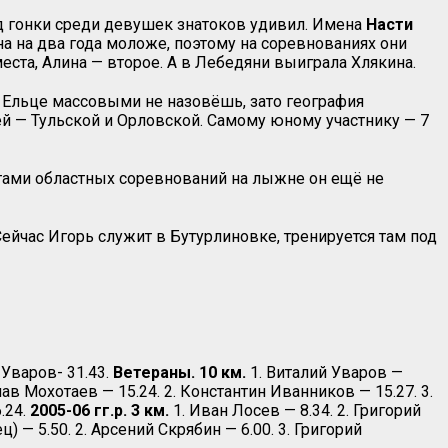
д гонки среди девушек знатоков удивил. Имена
Насти
 на два года моложе, поэтому на соревнованиях они
еста, Алина — второе. А в Лебедяни выиграла Хлякина.
 Ельце массовыми не назовёшь, зато география
ей — Тульской и Орловской. Самому юному участнику — 7
тами областных соревнований на лыжне он ещё не
 Сейчас Игорь служит в Бутурлиновке, тренируется там под
 Уваров- 31.43.
Ветераны. 10 км.
1. Виталий Уваров —
ав Мохотаев — 15.24. 2. Константин Иванников — 15.27. 3.
.24.
2005-06 гг.р. 3 км.
1. Иван Лосев — 8.34. 2. Григорий
) — 5.50. 2. Арсений Скрябин — 6.00. 3. Григорий