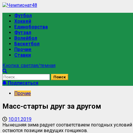
Футбол
Хоккей
Единоборства
Футзал
Волейбол
Баскетбол
Прочие
Ставки
Кнопка: светлая/темная
Подписаться
Прочие
Масс-старты друг за другом
10.01.2019
Нынешняя зима радует соответствием погодных условий в
остаются позиции ведущих гонщиков.