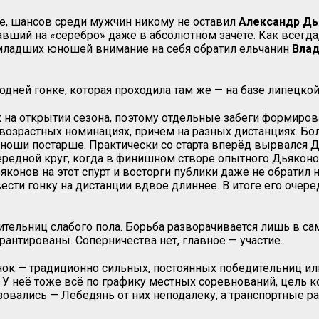
ке, шансов среди мужчин никому не оставил
Александр Дь
вший на «серебро» даже в абсолютном зачёте. Как всегда,
 младших юношей внимание на себя обратил ельчанин
Влад
годней гонке, которая проходила там же — на базе липецк
ак на открытии сезона, поэтому отдельные забеги формиров
возрастных номинациях, причём на разных дистанциях. Бо
оши постарше. Практически со старта вперёд вырвался Дь
ередной круг, когда в финишном створе опытного Дьякон
ьяконов на этот спурт и восторги публики даже не обрати
ести гонку на дистанции вдвое длиннее. В итоге его очер
ительниц слабого пола. Борьба разворачивается лишь в с
рантированы. Соперничества нет, главное — участие.
нок — традиционно сильных, постоянных победительниц или
. У неё тоже всё по графику местных соревнований, цель
вались — Лебедянь от них неподалёку, а транспортные рас