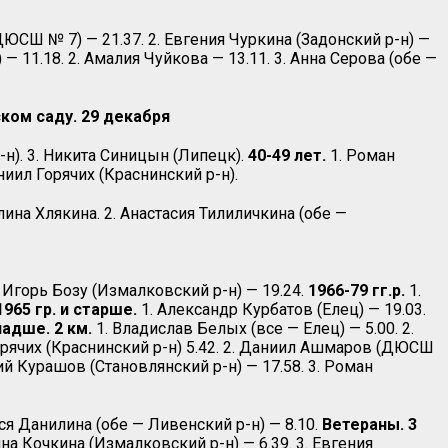
ЮСШ № 7) — 21.37. 2. Евгения Чуркина (Задонский р-н) —
— 11.18. 2. Амалия Чуйкова — 13.11. 3. Анна Серова (обе —
ом саду. 29 декабря
-н). 3. Никита Синицын (Липецк).
40-49 лет.
1. Роман
ниил Горячих (Краснинский р-н).
лина Хлякина. 2. Анастасия Тилиличкина (обе —
. Игорь Бозу (Измалковский р-н) — 19.24.
1966-79 гг.р.
1.
1965 гр. и старше.
1. Александр Курбатов (Елец) — 19.03.
адше. 2 км.
1. Владислав Белых (все — Елец) — 5.00. 2.
орячих (Краснинский р-н) 5.42. 2. Даниил Ашмаров (ДЮСШ
ий Курашов (Становлянский р-н) — 17.58. 3. Роман
еся Данилина (обе — Ливенский р-н) — 8.10.
Ветераны. 3
ина Кочкина (Измалковский р-н) — 6.39. 3. Евгения