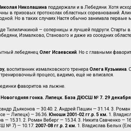
Николая Николашина
поддержали и в Лебедяни. Хотя исхо
ны в призовых протоколах областных соревнований. Алина
одной. Но в таких случаях Настя обычно занимала первые м
де Тилиличкиной — соперницы и лучшей подруги. Старты в
бедяни, Измалково, Станового и даже из соседних област
пытный лебедянец
Олег Исаевский
. Но с главными фавори
зу
, воспитанник измалковского тренера
Олега Кузьмина
.
 тренировочный процесс, видимо, ещё не вписался.
оединки фаворитов на лыжне.
Новогодняя гонка. Липецк. База ДЮСШ № 7. 29 декабря
сандр Дьяконов — 30.40. 2. Андрей Пашин — 31.14. 3. Роман
все — Липецк) — 36.36.
Юноши 2001-02 гг.р. 5 км.
1. Владисл
 — 15.31. 2. Роман Веберг — 15.34. 3. Никита Савченко — 16
Ш № 7) — 10.17.
2007-08 гг.р. 2 км.
1. Владислав Белых (Елец