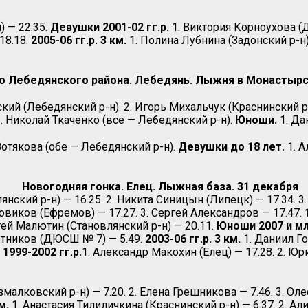
) — 22.35.
Девушки 2001-02 гг.р.
1. Виктория Корноухова (Д
18.18.
2005-06 гг.р. 3 км.
1. Полина Лубнина (Задонский р-н) 
о Лебедянского района. Лебедянь. Лыжня в Монастырск
кий (Лебедянский р-н). 2. Игорь Михальчук (Краснинский р
. Николай Ткаченко (все — Лебедянский р-н).
Юноши.
1. Да
Вотякова (обе — Лебедянский р-н).
Девушки до 18 лет.
1. А
Новогодняя гонка. Елец. Лыжная база. 31 декабря
ский р-н) — 16.25. 2. Никита Синицын (Липецк) — 17.34. 3
овиков (Ефремов) — 17.27. 3. Сергей Александров — 17.47.
ргей Малютин (Становлянский р-н) — 20.11.
Юноши 2007 и мл
отников (ДЮСШ № 7) — 5.49.
2003-06 гг.р. 3 км.
1. Даниил Г
.
1999-2002 гг.р.
1. Александр Макохин (Елец) — 17.28. 2. Юр
малковский р-н) — 7.20. 2. Елена Грешникова — 7.46. 3. Ол
м.
1. Анастасия Тилиличкина (Краснинский р-н) — 6.37. 2. Ал