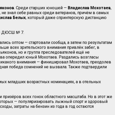
яконов
. Среди старших юношей —
Владислав Мохотаев
,
 не знал себе равных среди ветеранов, причём в самых
ислав Белых
, который даже спринтерскую дистанцию
ой ДЮСШ № 7.
ались оптом — стартовали сообща, а затем по результатам
льше всех зрительского внимания привлёк забег, в
яконов, но и группа преследователей ещё не
ова опередил юный Мохотаев. Раздались возгласы
л никакого внимания — финишировал Мохотаев, преодолев
едная победа сомнений не вызвала. Также подтвердили
амых младших возрастных номинациях, а в отельных
 призёров всех гонок областного масштаба. Но в этот же
 которых — популяризировать лыжный спорт и здоровый
ходы, затраты на бензин из года в год остаются