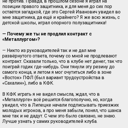
не против. Правда, в прошлом сезоне я играл на
позиции правого защитника, и для меня до сих пор
остаётся загадкой, где это Сергей Иванович увидел во
мне защитника, да ещё и крайнего? Я же всю жизнь, с
детской школы, играл опорного полузащитника!
— Почему же ты не продлил контракт с
«Металлургом»?
— Никто из руководителей так и не дал мне
развёрнутого ответа, почему со мной не продлевают
контракт. Сказали только, что в клубе нет денег, так что
поиграй годик где-нибудь. Они тянули эту резину до
самого конца, и летом я мог очутиться либо в зоне
«Восток» ПФЛ (был вариант трудоустройства в
«Сахалин»), либо в КФК.
В КФК играть я не видел смысла, ждал, что в
«Металлурге» всё решится благополучно, но, когда
увидел, что в Липецке начали подписывать приезжих
молодых игроков, а про меня забыли, понял, что шанса
мне так и не дадут. С чем это было связано, не знаю.
Лучше узнать у самих руководителей клуба.