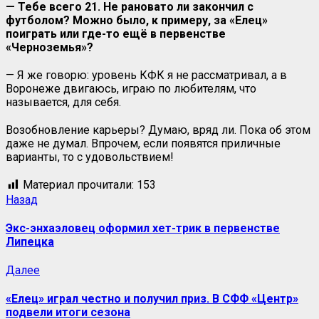
— Тебе всего 21. Не рановато ли закончил с
футболом? Можно было, к примеру, за «Елец»
поиграть или где-то ещё в первенстве
«Черноземья»?
— Я же говорю: уровень КФК я не рассматривал, а в
Воронеже двигаюсь, играю по любителям, что
называется, для себя.
Возобновление карьеры? Думаю, вряд ли. Пока об этом
даже не думал. Впрочем, если появятся приличные
варианты, то с удовольствием!
Материал прочитали:
153
Навигация
Предыдущая
Назад
запись:
записи
Экс-энхаэловец оформил хет-трик в первенстве
Липецка
Следующая
Далее
запись:
«Елец» играл честно и получил приз. В СФФ «Центр»
подвели итоги сезона