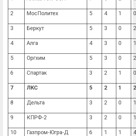
2
МосПолитех
5
4
1
3
Беркут
5
3
0
4
Алга
4
3
0
5
Оргхим
5
3
0
6
Спартак
3
2
1
7
ЛКС
5
2
1
8
Дельта
3
2
0
9
КПРФ-2
3
2
0
10
Газпром-Югра-Д
6
1
1