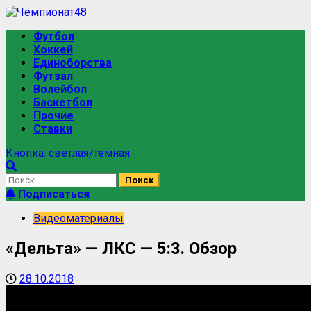
Футбол
Хоккей
Единоборства
Футзал
Волейбол
Баскетбол
Прочие
Ставки
Кнопка: светлая/темная
Подписаться
Видеоматериалы
«Дельта» — ЛКС — 5:3. Обзор
28.10.2018