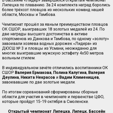
В бассейне «Лидер» завершился открытый чемпионат
Липецка по плаванию. За 24 комплекта наград боролись
более трёхсот пловцов из нескольких команд нашей
области, Москвы и Тамбова.
Чемпионат прошёл за явным преимуществом пловцов
ОК СШОР, выигравших 18 золотых медалей из 24. По
две награды высшего достоинства в активе
спортсменов из Данкова и Тамбова, по одному «золоту»
завоевали хозяева водных дорожек «Лидера» из
ДЮСШ № 3 и пловцы из Усмани, неожиданно для
многих выигравшие мужскую эстафету 4х50 метров
вольным стилем.
В индивидуальном зачёте отличились воспитанники ОК
СШОР
Валерия Ермакова
,
Полина Калугина
,
Валерия
Деулина
,
Никита Некрасов
и
Вадим Клименищев
,
завоевавшие по две золотые медали.
По итогам соревнований сформированы сборные
области для участия в чемпионате и первенстве ЦФО,
которые пройдут 15-19 октября в Смоленске.
Открытый чемпионат Липецка. Липецк. Бассейн