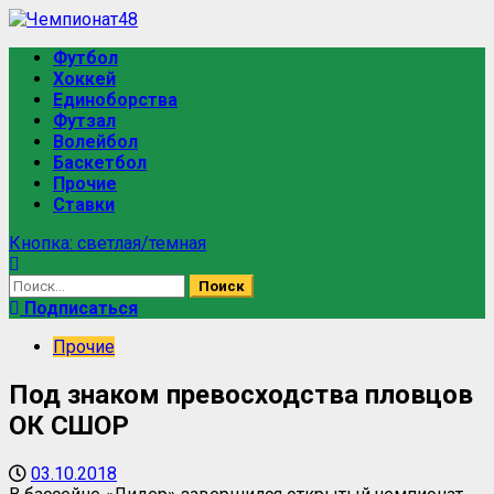
Футбол
Хоккей
Единоборства
Футзал
Волейбол
Баскетбол
Прочие
Ставки
Кнопка: светлая/темная
Подписаться
Прочие
Под знаком превосходства пловцов
ОК СШОР
03.10.2018