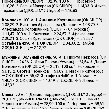
Присекина (ОК СШОР) — 32,39.
100 м.
1. Присекина —
1.10,28. 2. Софья Макарова (ОК СШОР) — 1.14,33. 3. Алиса
Тараканова (ДЮСШ № 3 Лидер) — 1.16,83.
Комплекс. 100 м.
1. Ангелина Каргальцева (ОК СШОР) —
1.08,29. 2. Виктория Афанасьева (Данков) — 1.08,79. 3.
Александра Колодочкина (СШОР № 64, Москва) —
1.11,47.
200 м.
1. Калугина — 2.24,57. 2. Афанасьева —
2.30,21. 3. Софья Красникова (ОК СШОР) — 2.32,37.
Эстафета 4х50 м.
1. ОК СШОР — 2.04,33. 2. Тамбов —
2.09,51. 3. Елец — 2.12,72.
Мужчины. Вольный стиль. 50 м.
1. Никита Некрасов (ОК
СШОР) — 24,36. 2. Илья Быков (Усмань) — 24,54. 3. Денис
Бочарников (ОК СШОР) — 25,13.
100 м.
1. Некрасов —
53,15. 2. Сергей Черенков — 53,89. 3. Иван Никитин (оба
— ОК СШОР) — 55,42.
Эстафета
4х50 м.
1. Усмань —
1.40,17. 2. ОК СШОР — 1.40,19. 3. ДЮСШ № 3 Лидер —
1.42,32.
Спина. 50 м.
1. Даниил Бердников (ДЮСШ № 3 Лидер) —
28,03. 2. Даниил Шепелев (Данков) — 28,18. 3. Никита
Чернышов (Усмань) — 28,90.
100 м.
1. Черенков — 58,61.
2. Бердников — 1.00,46. 3. Александр Костин (ОК СШОР)