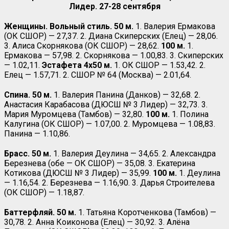
Лидер. 27-28 сентября
Женщины. Вольный стиль. 50 м.
1. Валерия Ермакова
(ОК СШОР) — 27,37. 2. Диана Скиперских (Елец) — 28,06.
3. Алиса Скорнякова (ОК СШОР) — 28,62.
100 м.
1.
Ермакова — 57,98. 2. Скорнякова — 1.00,83. 3. Скиперских
— 1.02,11.
Эстафета 4х50 м.
1. ОК СШОР — 1.53,42. 2.
Елец — 1.57,71. 2. СШОР № 64 (Москва) — 2.01,64.
Спина. 50 м.
1. Валерия Панина (Данков) — 32,68. 2.
Анастасия Карабасова (ДЮСШ № 3 Лидер) — 32,73. 3.
Мария Муромцева (Тамбов) — 32,80.
100 м.
1. Полина
Калугина (ОК СШОР) — 1.07,00. 2. Муромцева — 1.08,83.
Панина — 1.10,86.
Брасс. 50 м.
1. Валерия Деулина — 34,65. 2. Александра
Березнева (обе — ОК СШОР) — 35,08. 3. Екатерина
Котикова (ДЮСШ № 3 Лидер) — 35,99.
100 м.
1. Деулина
— 1.16,54. 2. Березнева — 1.16,90. 3. Дарья Строителева
(ОК СШОР) — 1.18,87.
Баттерфляй. 50 м.
1. Татьяна Коротченкова (Тамбов) —
30,78. 2. Анна Коиконова (Елец) — 30,92. 3. Алёна