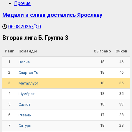
Прочие
Медали и слава достались Ярославу
06.08.2026
0
Вторая лига Б. Группа 3
Ранг
Команды
Сыграно
Очков
1
18
46
Волна
2
18
46
Спартак Тм
3
18
35
Металлург
4
18
35
Шумбрат
5
18
33
Салют
6
17
28
Рязань
7
18
28
Сатурн