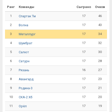
Ранг
Команды
Сыграно
Очков
1
17
46
Спартак Тм
2
17
43
Волна
3
17
34
Металлург
4
17
32
Шумбрат
5
17
30
Салют
6
17
28
Сатурн
7
16
27
Рязань
8
17
23
Авангард
9
17
21
Родина-3
10
17
20
СКА-2 Хб
11
17
19
Орёл