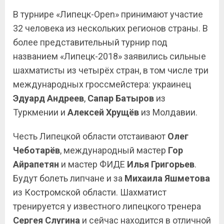
В турнире «Липецк-Open» принимают участие
32 человека из нескольких регионов страны. В
более представительный турнир под
названием «Липецк-2018» заявились сильные
шахматисты из четырёх стран, в том числе три
международных гроссмейстера: украинец
Эдуард Андреев
,
Сапар Батыров
из
Туркмении и
Алексей Хрущёв
из Молдавии.
Честь Липецкой области отстаивают
Олег
Чеботарёв
, международный мастер
Гор
Айрапетян
и мастер ФИДЕ
Илья
Григорьев
.
Будут болеть липчане и за
Михаила
Яшметова
из Костромской области. Шахматист
тренируется у известного липецкого тренера
Сергея
Слугина
и сейчас находится в отличной