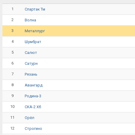
1
Спартак Тм
2
Волна
3
Металлург
4
Шумбрат
5
Салют
6
Сатурн
7
Рязань
8
Авангард
9
Родина-3
10
СКА-2 Хб
11
Орёл
12
Строгино