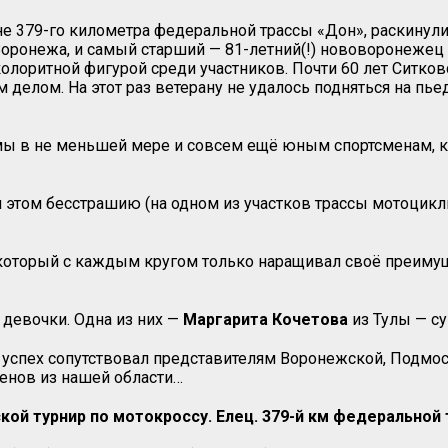
оне 379-го километра федеральной трассы «Дон», раскинул
оронежа, и самый старший — 81-летний(!) нововоронежец
лоритной фигурой среди участников. Почти 60 лет Ситков
елом. На этот раз ветерану не удалось подняться на пьед
имы в не меньшей мере и совсем ещё юным спортсменам, к
этом бесстрашию (на одном из участков трассы мотоциклы 
 который с каждым кругом только наращивал своё преимуще
 девочки. Одна из них —
Маргарита Кочетова
из Тулы — су
ь успех сопутствовал представителям Воронежской, Подмос
менов из нашей области…
ой турнир по мотокроссу. Елец. 379-й км федеральной т