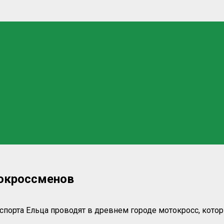
токроссменов
оспорта Ельца проводят в древнем городе мотокросс, кот