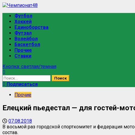
Футбол
Хоккей
Единоборства
Футзал
Волейбол
Баскетбол
Прочие
Ставки
Кнопка: светлая/темная
Подписаться
Прочие
Елецкий пьедестал — для гостей-мо
07.08.2018
В восьмой раз городской спорткомитет и федерация мот
состав.