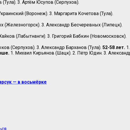
(Тула). 3. Артём Юсупов (Серпухов).
краинский (Воронеж). 3. Маргарита Кочетова (Тула).
ых (Железногорск). 3. Александр Бесчеревных (Липецк).
 Хайков (Лабытнанги). 3. Григорий Бабкин (Новомосковск).
ков (Серпухов). 3. Александр Барханов (Тула).
52-58 лет.
1.
рше.
1. Михаил Кирьянов (Шацк). 2. Пётр Юдин. 3. Александ
Барсук — в восьмёрке
ься
.