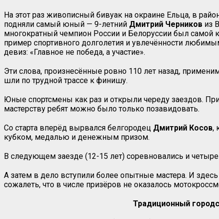
На этот раз живописный бивуак на окраине Ельца, в рай
подняли самый юный — 9-летний
Дмитрий Черников
из В
многократный чемпион России и Белоруссии был самой ко
пример спортивного долголетия и увлечённости любимым д
девиз: «Главное не победа, а участие».
Эти слова, произнесённые ровно 110 лет назад, примен
шли по трудной трассе к финишу.
Юные спортсмены как раз и открыли череду заездов. При 
мастерству ребят можно было только позавидовать.
Со старта вперёд вырвался белгородец
Дмитрий Косов
,
кубком, медалью и денежным призом.
В следующем заезде (12-15 лет) соревновались и четыре
А затем в дело вступили более опытные мастера. И здес
сожалеть, что в числе призёров не оказалось мотокросс
Традиционный городск