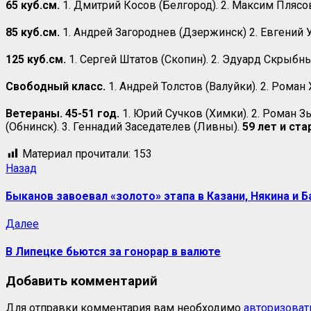
65 куб.см.
1. Дмитрий Косов (Белгород). 2. Максим Плясов 
85 куб.см.
1. Андрей Загороднев (Дзержинск) 2. Евгений У
125 куб.см.
1. Сергей Штатов (Скопин). 2. Эдуард Скрыбн
Свободный класс.
1. Андрей Толстов (Валуйки). 2. Роман
Ветераны. 45-51 год.
1. Юрий Сучков (Химки). 2. Роман Зы
(Обнинск). 3. Геннадий Заседателев (Ливны).
59 лет и ста
Материал прочитали:
153
Назад
Быканов завоевал «золото» этапа в Казани, Някина и 
Далее
В Липецке бьются за гонорар в валюте
Добавить комментарий
Для отправки комментария вам необходимо
авторизоват