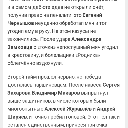
и в самом дебюте едва не открыли счёт,
получив право на пенальти: это
Евгений
Чернышов
неудачно обработал мяч и тот
угодил ему в руку. На этом казусы не
закончились. После удара
Александра
Замковца
с «точки» непослушный мяч угодил
в крестовину, и болельщики «Родника»
облегчённо вздохнули.
Второй тайм прошёл нервно, но победа
досталась паршиновцам. После навеса
Сергея
Захарова
Владимир Макаров
выпрыгнул
выше защитников, в числе которых были
многоопытные
Алексей Журавлёв
и
Андрей
Ширяев
, и точно пробил головой. Этот гол так и
остался единственным, принеся три очка