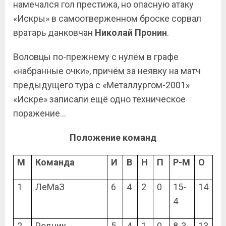
намечался гол престижа, но опасную атаку
«Искры» в самоотверженном броске сорвал
вратарь данковчан
Николай Пронин
.
Воловцы по-прежнему с нулём в графе
«набранные очки», причём за неявку на матч
предыдущего тура с «Металлургом-2001»
«Искре» записали ещё одно техническое
поражение…
Положение команд
М
Команда
И
В
Н
П
Р-М
О
1
ЛеМаЗ
6
4
2
0
15-
14
4
2
Родник
5
4
1
0
8-3
13