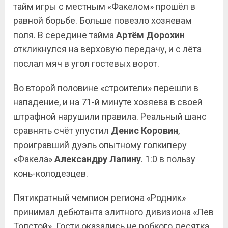
тайм игры с местным «Факелом» прошёл в
равной борьбе. Больше повезло хозяевам
поля. В середине тайма
Артём Дорохин
откликнулся на верховую передачу, и с лёта
послал мяч в угол гостевых ворот.
Во второй половине «строители» перешли в
нападение, и на 71-й минуте хозяева в своей
штрафной нарушили правила. Реальный шанс
сравнять счёт упустил
Денис
Коровин
,
проигравший дуэль опытному голкиперу
«Факела»
Александру Лапину
. 1:0 в пользу
конь-колодезцев.
Пятикратный чемпион региона «Родник»
принимал дебютанта элитного дивизиона «Лев
Толстой». Гости оказались не робкого десятка