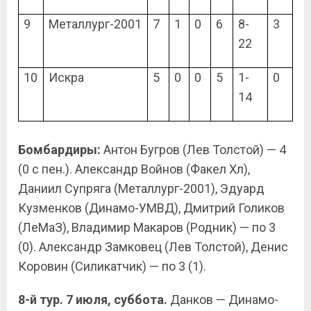
9
Металлург-2001
7
1
0
6
8-
3
22
10
Искра
5
0
0
5
1-
0
14
Бомбардиры:
Антон Бугров (Лев Толстой) — 4
(0 с пен.). Александр Войнов (Факел Хл),
Даниил Супряга (Металлург-2001), Эдуард
Кузменков (Динамо-УМВД), Дмитрий Голиков
(ЛеМаЗ), Владимир Макаров (Родник) — по 3
(0). Александр Замковец (Лев Толстой), Денис
Коровин (Силикатчик) — по 3 (1).
8-й тур. 7 июля, суббота.
Данков — Динамо-