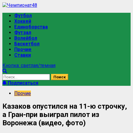
Перейти
к
Основное
Футбол
содержимому
меню
Хоккей
Единоборства
Футзал
Волейбол
Баскетбол
Прочие
Ставки
Кнопка: светлая/темная
Найти:
Подписаться
Прочие
Казаков опустился на 11-ю строчку,
а Гран-при выиграл пилот из
Воронежа (видео, фото)