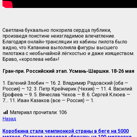
Светлана буквально покорила сердца публики,
произведя поистине неизгладимое впечатление.
Благодаря онлайн-трансляции из кабины пилота было
видно, что Капанина выполняла фигуры высшего
пилотажа с необычайной лёгкостью и даже изяществом.
Браво, «королева неба»!
Гран-при. Российский этап. Усмань-Шаршки. 18-26 мая
1. Евгений Злобин — 16. 2. Владимир Радовский (оба —
Россия) — 12. 3. Петр Крейчерик (Чехия) — 11. 4. Василий
Ерофеев — 9. 5. Вячеслав Чехов — 8. 6. Сергей Клюев —
7… 11. Иван Казаков (все — Россия) — 1.
Материал прочитали:
106
Навигация
Предыдущая
Назад
запись:
записи
Коробкина стала чемпионкой страны в беге на 5000
метров, Огарков завоевал «бронзу» на 100-метровке