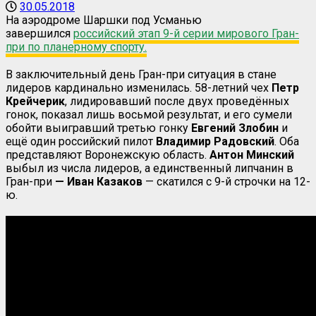
30.05.2018
На аэродроме Шаршки под Усманью
завершился
российский этап 9-й серии мирового Гран-
при по планерному спорту.
В заключительный день Гран-при ситуация в стане
лидеров кардинально изменилась. 58-летний чех
Петр
Крейчерик
, лидировавший после двух проведённых
гонок, показал лишь восьмой результат, и его сумели
обойти выигравший третью гонку
Евгений Злобин
и
ещё один российский пилот
Владимир Радовский
. Оба
представляют Воронежскую область.
Антон Минский
выбыл из числа лидеров, а единственный липчанин в
Гран-при
— Иван Казаков
— скатился с 9-й строчки на 12-
ю.