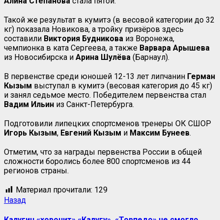
Алина Степанова
стала пятой.
Такой же результат в кумитэ (в весовой категории до 32
кг) показала Новикова, а тройку призёров здесь
составили
Виктория Будникова
из Воронежа,
чемпионка в ката Сергеева, а также
Варвара Арышева
из Новосибирска и
Арина Шулёва
(Барнаул).
В первенстве среди юношей 12-13 лет липчанин
Герман
Кызым
выступал в кумитэ (весовая категория до 45 кг)
и занял седьмое место. Победителем первенства стал
Вадим Ильин
из Санкт-Петербурга.
Подготовили липецких спортсменов тренеры ОК СШОР
Игорь Кызым
,
Евгений
Кызым
и
Максим Бунеев
.
Отметим, что за награды первенства России в общей
сложности боролись более 800 спортсменов из 44
регионов страны.
Материал прочитали:
129
Навигация
Предыдущая
Назад
запись:
записи
Калугин «хоронит» «Калугу», «Торпедо» не смогло