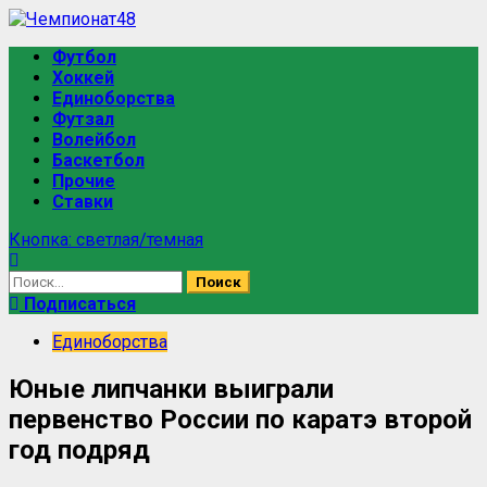
Перейти
к
Основное
Футбол
содержимому
меню
Хоккей
Единоборства
Футзал
Волейбол
Баскетбол
Прочие
Ставки
Кнопка: светлая/темная
Найти:
Подписаться
Единоборства
Юные липчанки выиграли
первенство России по каратэ второй
год подряд