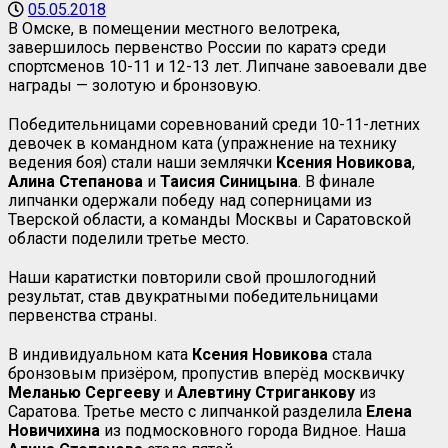
05.05.2018
В Омске, в помещении местного велотрека,
завершилось первенство России по каратэ среди
спортсменов 10-11 и 12-13 лет. Липчане завоевали две
награды — золотую и бронзовую.
Победительницами соревнований среди 10-11-летних
девочек в командном ката (упражнение на технику
ведения боя) стали наши землячки
Ксения Новикова
,
Алина Степанова
и
Таисия Синицына
. В финале
липчанки одержали победу над соперницами из
Тверской области, а команды Москвы и Саратовской
области поделили третье место.
Наши каратистки повторили свой прошлогодний
результат, став двукратными победительницами
первенства страны.
В индивидуальном ката
Ксения Новикова
стала
бронзовым призёром, пропустив вперёд москвичку
Меланью Сергееву
и
Алевтину Стриганкову
из
Саратова. Третье место с липчанкой разделила
Елена
Новичихина
из подмосковного города Видное. Наша