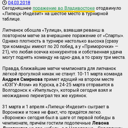
04.03.2018
Сегодняшнее
поражение во Владивостоке
отодвинуло
«Липецк-Индезит» на шестое место в турнирной
таблице.
Липчанок обошла «Тулица», взявшая реванш в
повторном матче за вчерашнее поражение от «Спарты».
Однако плотность в турнире настолько высока (сразу
три команды имеют по 20 побед, а у «Приморочки» —
21), что любая осечка конкурентов и собственная удача
могут поднять команду на одно-два, а то сразу три места.
Правда, ближайшие матчи чемпионата для липчанок
лёгкой прогулкой никак не станут. 10-11 марта команда
Андрея Смирнова
примет идущий на втором месте
«ЮЗГУ-Атом» из Курска, а 24-25 марта отправится в
Волгодонск к «Импульсу», который сегодня взял и
неожиданно переиграл тех же курянок.
31 марта и 1 апреля «Липецк-Индезит» сыграет в
Воронеже и тоже не факт, что придётся легко.
«Воронеж» сегодня был в шаге от первой победы в
чемпионате, причём гостили подопечные
Левона