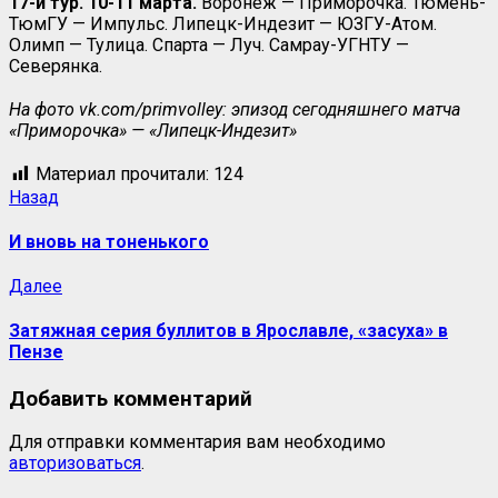
17-й тур. 10-11 марта.
Воронеж — Приморочка. Тюмень-
ТюмГУ — Импульс. Липецк-Индезит — ЮЗГУ-Атом.
Олимп — Тулица. Спарта — Луч. Самрау-УГНТУ —
Северянка.
На фото
vk
.
com
/
primvolley
: эпизод сегодняшнего матча
«Приморочка» — «Липецк-Индезит»
Материал прочитали:
124
Назад
И вновь на тоненького
Далее
Затяжная серия буллитов в Ярославле, «засуха» в
Пензе
Добавить комментарий
Для отправки комментария вам необходимо
авторизоваться
.