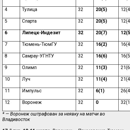
4
Тулица
32
20(5)
12(4
5
Спарта
32
20(5)
12(4
6
Липецк-Индезит
32
20(7)
12(5
7
Тюмень-ТюмГУ
32
16(2)
16(4
8
Самрау-УГНТУ
32
16(6)
16(5
9
Олимп
32
11(3)
21(6
10
Луч
32
11(4)
21(4
11
Импульс
32
6(1)
26(4
12
Воронеж
32
0
32(1
* — Воронеж оштрафован за неявку на матчи во
Владивосток