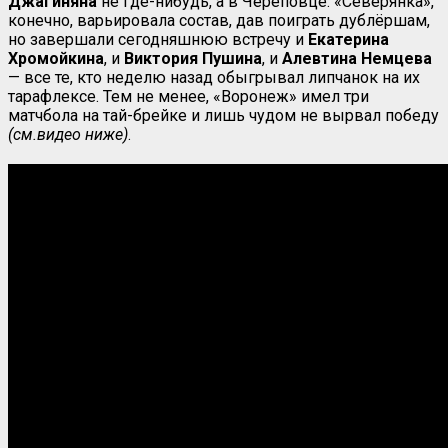
Джагиняна
не где-нибудь, а в Череповце. «Северянка»,
конечно, варьировала состав, дав поиграть дублёршам,
но завершали сегодняшнюю встречу и
Екатерина
Хромойкина
, и
Виктория Пушина
, и
Алевтина Немцева
— все те, кто неделю назад обыгрывал липчанок на их
тарафлексе. Тем не менее, «Воронеж» имел три
матчбола на тай-брейке и лишь чудом не вырвал победу
(см.видео ниже)
.