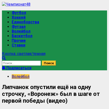
Футбол
Хоккей
Единоборства
Футзал
Волейбол
Баскетбол
Прочие
Ставки
Кнопка: светлая/темная
Подписаться
Волейбол
Липчанок опустили ещё на одну
строчку, «Воронеж» был в шаге от
первой победы (видео)