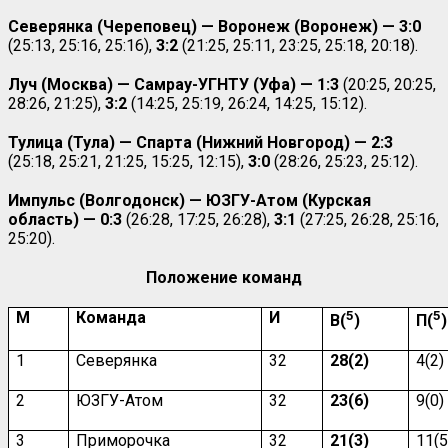
Северянка (Череповец) — Воронеж (Воронеж) — 3:0
(25:13, 25:16, 25:16),
3:2
(21:25, 25:11, 23:25, 25:18, 20:18).
Луч (Москва) — Самрау-УГНТУ (Уфа) — 1:3
(20:25, 20:25,
28:26, 21:25),
3:2
(14:25, 25:19, 26:24, 14:25, 15:12).
Тулица (Тула) — Спарта (Нижний Новгород) — 2:3
(25:18, 25:21, 21:25, 15:25, 12:15),
3:0
(28:26, 25:23, 25:12).
Импульс (Волгодонск) — ЮЗГУ-Атом (Курская
область) — 0:3
(26:28, 17:25, 26:28),
3:1
(27:25, 26:28, 25:16,
25:20).
Положение команд
М
Команда
И
5
5
В(
)
П(
)
1
Северянка
32
28(2)
4(2)
2
ЮЗГУ-Атом
32
23(6)
9(0)
3
Приморочка
32
21(3)
11(5