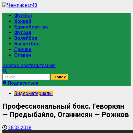
Футбол
Хоккей
Единоборства
Футзал
Волейбол
Баскетбол
Прочие
Ставки
Кнопка: светлая/темная
Подписаться
Видеоматериалы
Профессиональный бокс. Геворкян
— Предыбайло, Оганнисян — Рожков
28.02.2018