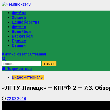
Футбол
Хоккей
Единоборства
Футзал
Волейбол
Баскетбол
Прочие
Ставки
Кнопка: светлая/темная
Подписаться
Видеоматериалы
«ЛГТУ-Липецк» — КПРФ-2 — 7:3. Обзо
22.02.2018