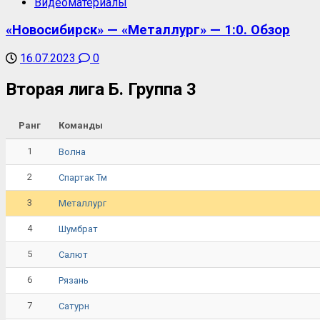
Видеоматериалы
«Новосибирск» — «Металлург» — 1:0. Обзор
16.07.2023
0
Вторая лига Б. Группа 3
Ранг
Команды
1
Волна
2
Спартак Тм
3
Металлург
4
Шумбрат
5
Салют
6
Рязань
7
Сатурн