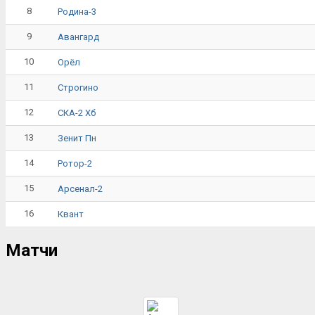
8
Родина-3
9
Авангард
10
Орёл
11
Строгино
12
СКА-2 Хб
13
Зенит Пн
14
Ротор-2
15
Арсенал-2
16
Квант
Матчи