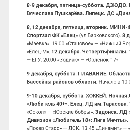
8-9 декабря, пятница-суббота. ДЗЮДО.
Вячеслава Пушкарёва. Липецк. ДС «Дин
8, 12 декабря, пятница, вторник. МИН
Спортзал ФК «Елец»
(ул.Барковского).
8 д
«Маёвка». 19:00 «Становое» — «Нижний Во
«Елец-М».
12 декабря. Четвертьфиналы.
— ЕГУ. 20:00 «Зодиак» — «Орлёнок-17».
9 декабря, суббота. ПЛАВАНИЕ. Област
Бассейны районов области.
Начало в 10:
9-10 декабря, суббота. ХОККЕЙ. Ночная 
«Любитель 40+». Елец. ЛД им.Тарасова.
«Сокол» — «Юрские бобры».
Задонск. ЛД 
Дивизион «Любитель 18+: Лига Мечты». 
«Покер Старс» — ДСК. 13:45 «Динамит» — 