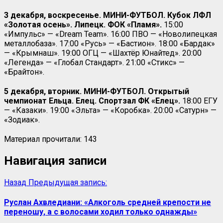
3 декабря, воскресенье. МИНИ-ФУТБОЛ. Кубок ЛФЛ
«Золотая осень». Липецк. ФОК «Пламя».
15:00
«Импульс» — «Dream Team». 16:00 ПВО — «Новолипецкая
металлобаза». 17:00 «Русь» — «Бастион». 18:00 «Бардак»
— «Крымнаш». 19:00 ОГЦ — «Шахтёр Юнайтед». 20:00
«Легенда» — «Глобал Стандарт». 21:00 «Стикс» —
«Брайтон».
5 декабря, вторник. МИНИ-ФУТБОЛ. Открытый
чемпионат Ельца. Елец. Спортзал ФК «Елец».
18:00 ЕГУ
— «Казаки». 19:00 «Эльта» — «Коробка». 20:00 «Сатурн» —
«Зодиак».
Материал прочитали:
143
Навигация записи
Назад
Предыдущая запись:
Руслан Ахвледиани: «Алкоголь средней крепости не
переношу, а с волосами ходил только однажды»