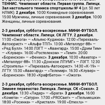
ТЕННИС. Чемпионат области. Первая группа. Липецк.
Зал настольного тенниса спортшколы № 4
(ул. 50 лет
НЛМК).
2 декабря.
10:00 Командные соревнования.
15:00 Мужчины, личные соревнования.
3 декабря.
10:00
Женщины, личные соревнования.
2-3 декабря, суббота-воскресенье. МИНИ-ФУТБОЛ.
Чемпионат области. Липецк. СК ЛГТУ.
2 декабря.
11:00 «Ожога» — «Альянс-Кудинов». 12:00 «Перехваль-
Автоюрист» — «Альфа-ТПП». 13:00 «Металлург-88» —
«Ред Булл». 14:00 ЛЗГТ — «Авангард». 15:00 «Дрим Тим»
— «Клувер». 16:00 «Ростелеком» — «Темп». 20:00
«Боринское» — «Феникс».
3 декабря.
10:30 «Авиатор» —
«Металлург-88». 11:30 «Донское ЛПУМГ» — ЛЗГТ. 12:30
«Строитель» — «Перехваль-Автоюрист». 14:30 «К-19» —
ЛГТУ. 15:30 «Авангард» — «Телемир». 16:30 «Клувер» —
«Боринское». 18:30 «КрафтБетон» — «Ожога».
2-3 декабря, суббота-воскресенье. МИНИ-ФУТБОЛ.
Зимнее первенство Липецка. Липецк. СК «Сокол». 2
декабря.
13:30 «Лидер» — «Брага».
3 декабря.
16:00
«Комета» — «Сатурн». 17:00 «PROСвет» — «Пельмешки».
18:00 «Росинка» — «Кристалл». 19:00 «Emeх.ru» —