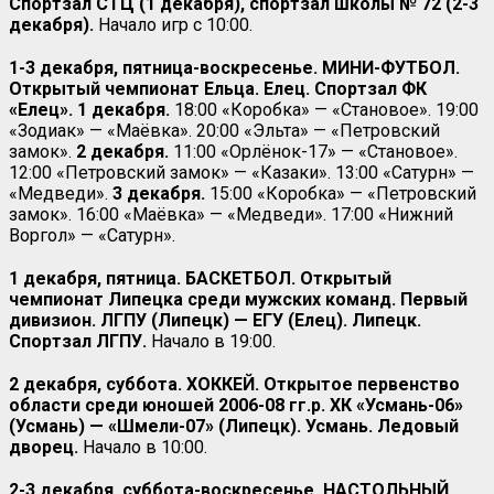
Спортзал СТЦ (1 декабря), спортзал школы № 72 (2-3
декабря).
Начало игр с 10:00.
1-3 декабря, пятница-воскресенье. МИНИ-ФУТБОЛ.
Открытый чемпионат Ельца. Елец. Спортзал ФК
«Елец». 1 декабря.
18:00 «Коробка» — «Становое». 19:00
«Зодиак» — «Маёвка». 20:00 «Эльта» — «Петровский
замок».
2 декабря.
11:00 «Орлёнок-17» — «Становое».
12:00 «Петровский замок» — «Казаки». 13:00 «Сатурн» —
«Медведи».
3 декабря.
15:00 «Коробка» — «Петровский
замок». 16:00 «Маёвка» — «Медведи». 17:00 «Нижний
Воргол» — «Сатурн».
1 декабря, пятница. БАСКЕТБОЛ. Открытый
чемпионат Липецка среди мужских команд. Первый
дивизион. ЛГПУ (Липецк) — ЕГУ (Елец). Липецк.
Спортзал ЛГПУ.
Начало в 19:00.
2 декабря, суббота. ХОККЕЙ. Открытое первенство
области среди юношей 2006-08 гг.р. ХК «Усмань-06»
(Усмань) — «Шмели-07» (Липецк). Усмань. Ледовый
дворец.
Начало в 10:00.
2-3 декабря, суббота-воскресенье. НАСТОЛЬНЫЙ