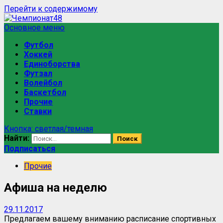
Перейти к содержимому
Основное меню
Футбол
Хоккей
Единоборства
Футзал
Волейбол
Баскетбол
Прочие
Ставки
Кнопка: светлая/темная
Найти:
Подписаться
Прочие
Афиша на неделю
29.11.2017
Предлагаем вашему вниманию расписание спортивных