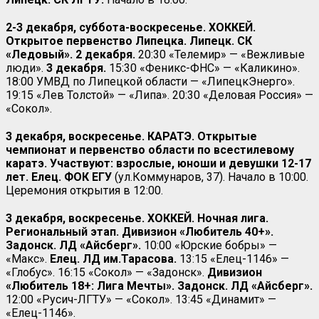
2-3 декабря, суббота-воскресенье. ХОККЕЙ.
Открытое первенство Липецка. Липецк. СК
«Ледовый». 2 декабря.
20:30 «Телемир» — «Вежливые
люди».
3 декабря.
15:30 «Феникс-ФНС» — «Каликино».
18:00 УМВД по Липецкой области — «ЛипецкЭнерго».
19:15 «Лев Толстой» — «Липа». 20:30 «Деловая Россия» —
«Сокол».
3 декабря, воскресенье. КАРАТЭ. Открытые
чемпионат и первенство области по всестилевому
каратэ. Участвуют: взрослые, юноши и девушки 12-17
лет. Елец. ФОК ЕГУ
(ул.Коммунаров, 37). Начало в 10:00.
Церемония открытия в 12:00.
3 декабря, воскресенье. ХОККЕЙ. Ночная лига.
Региональный этап. Дивизион «Любитель 40+».
Задонск. ЛД «Айсберг».
10:00 «Юрские бобры» —
«Макс».
Елец. ЛД им.Тарасова.
13:15 «Елец-1146» —
«Глобус». 16:15 «Сокол» — «Задонск».
Дивизион
«Любитель 18+: Лига Мечты». Задонск. ЛД «Айсберг».
12:00 «Русич-ЛГТУ» — «Сокол». 13:45 «Динамит» —
«Елец-1146».