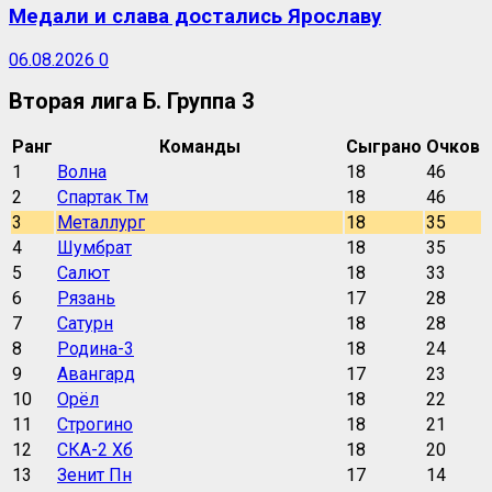
Медали и слава достались Ярославу
06.08.2026
0
Вторая лига Б. Группа 3
Ранг
Команды
Сыграно
Очков
1
Волна
18
46
2
Спартак Тм
18
46
3
Металлург
18
35
4
Шумбрат
18
35
5
Салют
18
33
6
Рязань
17
28
7
Сатурн
18
28
8
Родина-3
18
24
9
Авангард
17
23
10
Орёл
18
22
11
Строгино
18
21
12
СКА-2 Хб
18
20
13
Зенит Пн
17
14