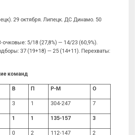
цк). 29 октября. Липецк. ДС Динамо. 50
3-очковые: 5/18 (27,8%) — 14/23 (60,9%).
одборы: 37 (19+18) — 25 (14+11). Перехваты:
ие команд
В
П
Р-М
О
3
1
304-247
7
1
1
135-157
3
0
2
112-147
2