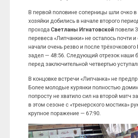
В первой половине соперницы шли очко в
хозяйки добились в начале второго период
прохода
Светланы Игнатовской
повели 30
перевеса «Липчанки» не осталось почти и 
начали очень резво и после трёхочкового
задел — 48:56. Следующий отрезок наши б
перед заключительной четвертью уступал
В концовке встречи «Липчанка» не предп
Более молодые курянки полностью домини
попросту не хватило сил на второй матч за
в этом сезоне с «тренерского мостика» р
крупное поражение — 67:90.