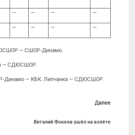
—
—
—
—
—
—
—
—
СШОР — СШОР-Динамо.
а — СДЮСШОР.
-Динамо — КБК. Липчанка — СДЮСШОР.
Далее
Виталий Фокеев ушёл на взлёте