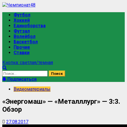
Футбол
Хоккей
Единоборства
Футзал
Волейбол
Баскетбол
Прочие
Ставки
Кнопка: светлая/темная
Подписаться
Видеоматериалы
«Энергомаш» — «Металллург» — 3:3.
Обзор
27.08.2017