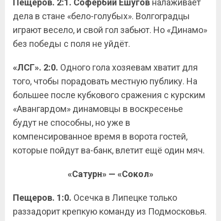
Пещеров. 2:1.
Софербий
Ешугов
налаживает
дела в стане «бело-голубых». Волгоградцы
играют весело, и свой гол забьют. Но «Динамо»
без победы с поля не уйдёт.
«ЛСГ». 2:0.
Одного гола хозяевам хватит для
того, чтобы порадовать местную публику. На
большее после кубкового сражения с курским
«Авангардом» динамовцы в воскресенье
будут не способны, но уже в
компенсированное время в ворота гостей,
которые пойдут ва-банк, влетит ещё один мяч.
«Сатурн» — «Сокол»
Пещеров. 1:0.
Осечка в Липецке только
раззадорит крепкую команду из Подмосковья.