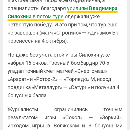
В активе «акул пера» всего одна ничья, а
специалисты благодаря
усилиям
Владимира
Силохина
в пятом туре
одержали уже
четвёртую победу. И это при том, что тур ещё
не завершён (матч «Строгино» — «Динамо» Бк
перенесён на 4 октября).
Но даже без учёта этой игры Силохин уже
набрал 16 очков. Грозный бомбардир 70-х
угадал точный счёт матчей «Энергомаш» —
«Арарат» и «Ротор-2» — «Торпедо» М, исход
поединка «Металлург» — «Сатурн» и получил 4
бонусных балла.
Журналисты ограничились точным
результатом игры «Сокол» — «Зоркий»,
исходом игры в Волжском и 3 бонусными