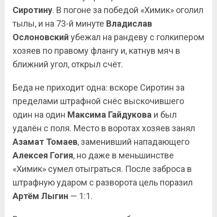
Сиротину
. В погоне за победой «Химик» оголил
тылы, и на 73-й минуте
Владислав
Ослоновский
убежал на рандеву с голкипером
хозяев по правому флангу и, катнув мяч в
ближний угол, открыл счёт.
Беда не приходит одна: вскоре Сиротин за
пределами штрафной снёс выскочившего
один на один
Максима Гайдукова
и был
удалён с поля. Место в воротах хозяев занял
Азамат Томаев
, заменивший нападающего
Алексея Гогия
, но даже в меньшинстве
«Химик» сумел отыграться. После заброса в
штрафную ударом с разворота цель поразил
Артём Лыгин
— 1:1.