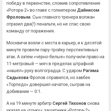
победу в первенстве, сломив сопротивление
«Ротора-2» во главе с голкипером
Дайнисом
Фроловым
. Сын главного тренера волжан
отразил два(!) пенальти, но не спас свою
команду от поражения.
Москвичи взяли с места в карьер, и к десятой
минуте провели пару-тройку перспективных
атак. А затем «чёрно-белые» получили право на
11-метровый — мяч в пределах штрафной
«нашёл» руку волгоградца. С ударом
Рагима
Садыхова
Фролов справился, но хавбек
«Торпедо» довершил начатое, сыграв на
добивании — 0:1.
А на 19 минуте арбитр
Сергей Тихонов
снова
указал на «точку»: защитники «Ротора-2»