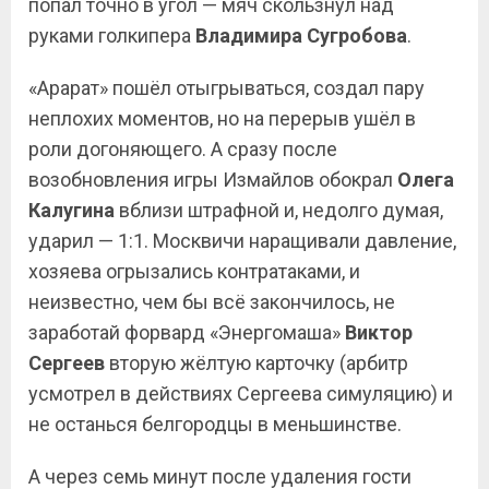
попал точно в угол — мяч скользнул над
руками голкипера
Владимира Сугробова
.
«Арарат» пошёл отыгрываться, создал пару
неплохих моментов, но на перерыв ушёл в
роли догоняющего. А сразу после
возобновления игры Измайлов обокрал
Олега
Калугина
вблизи штрафной и, недолго думая,
ударил — 1:1. Москвичи наращивали давление,
хозяева огрызались контратаками, и
неизвестно, чем бы всё закончилось, не
заработай форвард «Энергомаша»
Виктор
Сергеев
вторую жёлтую карточку (арбитр
усмотрел в действиях Сергеева симуляцию) и
не останься белгородцы в меньшинстве.
А через семь минут после удаления гости