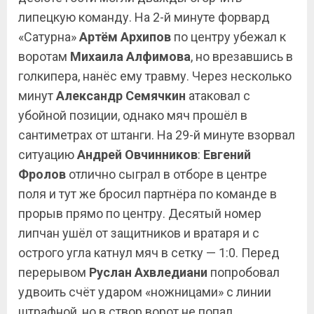
липецкую команду. На 2-й минуте форвард
«Сатурна»
Артём Архипов
по центру убежал к
воротам
Михаила Алфимова
, но врезавшись в
голкипера, нанёс ему травму. Через несколько
минут
Александр Семячкин
атаковал с
убойной позиции, однако мяч прошёл в
сантиметрах от штанги. На 29-й минуте взорвал
ситуацию
Андрей Овчинников
:
Евгений
Фролов
отлично сыграл в отборе в центре
поля и тут же бросил партнёра по команде в
прорыв прямо по центру. Десятый номер
липчан ушёл от защитников и вратаря и с
острого угла катнул мяч в сетку — 1:0. Перед
перерывом
Руслан Ахвледиани
попробовал
удвоить счёт ударом «ножницами» с линии
штрафной, но в створ ворот не попал.