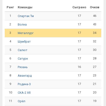
Ранг
Команды
Сыграно
Очков
1
17
46
Спартак Тм
2
17
43
Волна
3
17
34
Металлург
4
17
32
Шумбрат
5
17
30
Салют
6
17
28
Сатурн
7
16
27
Рязань
8
17
23
Авангард
9
17
21
Родина-3
10
17
20
СКА-2 Хб
11
17
19
Орёл