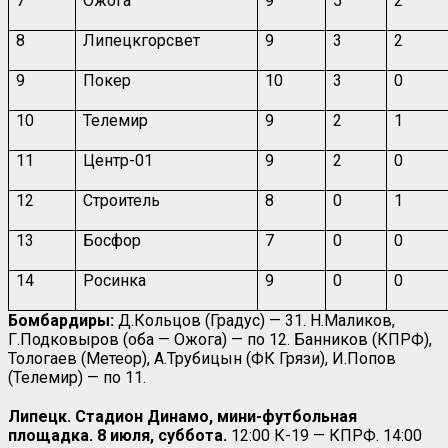
7
Ожога
9
5
2
8
Липецкгорсвет
9
3
2
9
Покер
10
3
0
10
Телемир
9
2
1
11
Центр-01
9
2
0
12
Строитель
8
0
1
13
Босфор
7
0
0
14
Росинка
9
0
0
Бомбардиры:
Д.Кольцов (Градус) — 31. Н.Маликов,
Г.Подковыров (оба — Ожога) — по 12. Банников (КПРФ),
Тологаев (Метеор), А.Трубицын (ФК Грязи), И.Попов
(Телемир) — по 11.
Липецк. Стадион Динамо, мини-футбольная
площадка. 8 июля, суббота.
12:00 К-19 — КПРФ. 14:00