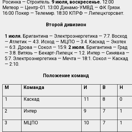
Росинка — Строитель.
9 июля, воскресенье.
12:00
Метеор — Центр-01. 13:00 Динамо-УМВД — ФК Грязи.
16:00 Покер — Телемир. 18:30 КПРФ — Липецкгорсвет.
Второй дивизион
1 июля.
Бригантина — Электроэнергетика — 7:7. Восход
— Атлетик — 4:3. Исход — МЦПО — 3:4. Каскад — Экотех
— 6:3. Дрова — Сокол — 15:9.
2 июля.
Бригантина — Град
— 3:8. Витязь — Бекарт-Липецк — 1:2. Интер — Синявка —
5:7. Электроэнергетика — Мечта — 18:1. Сокол — Каскад
— 2:10.
Положение команд
М
Команда
И
В
Н
1
Каскад
11
8
0
2
Интер
9
7
1
3
МЦПО
10
7
1