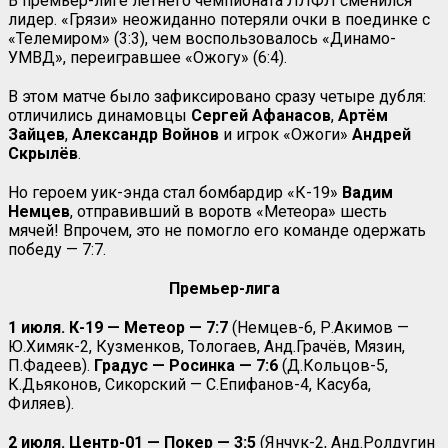
В премьер-лиге летнего чемпионата ЛЛФЛ сменился
лидер. «Грязи» неожиданно потеряли очки в поединке с
«Телемиром» (3:3), чем воспользовалось «Динамо-
УМВД», переигравшее «Ожогу» (6:4).
В этом матче было зафиксировано сразу четыре дубля:
отличились динамовцы
Сергей
Афанасов
,
Артём
Зайцев
,
Александр Войнов
и игрок «Ожоги»
Андрей
Скрылёв
.
Но героем уик-энда стал бомбардир «К-19»
Вадим
Немцев
, отправивший в воротв «Метеора» шесть
мячей! Впрочем, это не помогло его команде одержать
победу — 7:7.
Премьер-лига
1 июля.
К-19 — Метеор — 7:7
(Немцев-6, Р.Акимов —
Ю.Химяк-2, Кузменков, Тологаев, Анд.Грачёв, Мязин,
П.Фадеев).
Градус — Росинка — 7:6
(Д.Кольцов-5,
К.Дьяконов, Сикорский — С.Епифанов-4, Касуба,
Филяев).
2 июля. Центр-01 — Покер — 3:5
(Янчук-2, Анд.Ролдугин