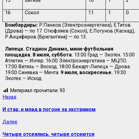
15
Витязь
10
1
2
16
Сокол
11
1
0
Бомбардиры:
Р.Панков (Электроэнергетика), Е.Титов
(Дрова) — по 17. Стюфляев (Сокол), Е.Логунов (Каскад),
Р.Анциферов (Бригантина) — по 13.
Липецк. Стадион Динамо, мини-футбольная
площадка. 8 июля, суббота.
13:00 Град — Экотех. 15:00
Атлетик — Интер. 16:00 Электроэнергетика — МЦПО.
17:00 Витязь — Восход. 18:00 Бекарт-Липецк — Дрова.
19:00 Синявка — Мечта.
9 июля, воскресенье.
19:30
Экотех — Исход.
Материал прочитали:
93
Назад
И стар, и млад в погоне за экстримом
Далее
Четыре отсеялись, четыре отсеются