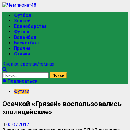
Футбол
Хоккей
Единоборства
Футзал
Волейбол
Баскетбол
Прочие
Ставки
Кнопка: светлая/темная
Подписаться
Футзал
Осечкой «Грязей» воспользовались
«полицейские»
05.07.2017