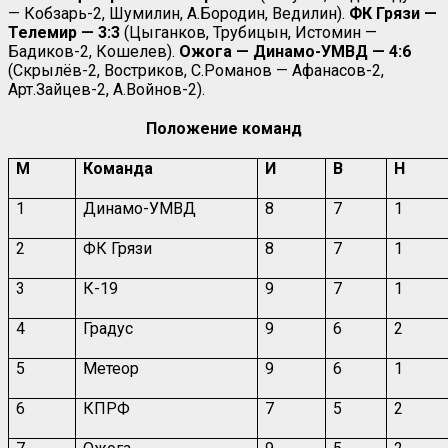
— Кобзарь-2, Шумилин, А.Бородин, Ведилин).
ФК Грязи —
Телемир — 3:3
(Цыганков, Трубицын, Истомин —
Бадиков-2, Кошелев).
Ожога — Динамо-УМВД — 4:6
(Скрылёв-2, Востриков, С.Романов — Афанасов-2,
Арт.Зайцев-2, А.Войнов-2).
Положение команд
М
Команда
И
В
Н
1
Динамо-УМВД
8
7
1
2
ФК Грязи
8
7
1
3
К-19
9
7
1
4
Градус
9
6
2
5
Метеор
9
6
1
6
КПРФ
7
5
2