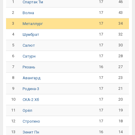
1
17
46
Спартак Тм
2
17
43
Волна
3
17
34
Металлург
4
17
32
Шумбрат
5
17
30
Салют
6
17
28
Сатурн
7
16
27
Рязань
8
17
23
Авангард
9
17
21
Родина-3
10
17
20
СКА-2 Хб
11
17
19
Орёл
12
17
18
Строгино
13
16
14
Зенит Пн