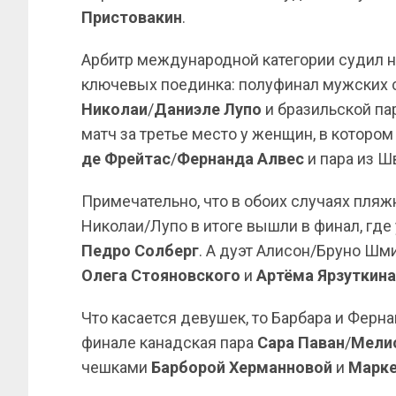
Пристовакин
.
Арбитр международной категории судил не
ключевых поединка: полуфинал мужских
Николаи
/
Даниэле Лупо
и бразильской п
матч за третье место у женщин, в которо
де Фрейтас
/
Фернанда Алвес
и пара из 
Примечательно, что в обоих случаях пляж
Николаи/Лупо в итоге вышли в финал, где
Педро Солберг
. А дуэт Алисон/Бруно Шми
Олега Стояновского
и
Артёма Ярзуткина
Что касается девушек, то Барбара и Ферна
финале канадская пара
Сара Паван
/
Мели
чешками
Барборой Херманновой
и
Марке