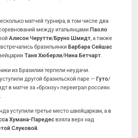
сколько матчей турнира, в том числе два
 соревнований между итальянцами
Паоло
арой
Алисон Черутти
/
Бруно Шмидт
, а также
м встречались бразильянки
Барбара Сейшас
Швейцарии
Таня Хюберли
/
Нина Бетчарт
.
ники из Бразилии терпели неудачи.
 уступили другой бразильской паре —
Гуто
/
дт в матче за «бронзу» переиграл россиян
.
нда уступили третье место швейцаркам, а в
сса Хумана-Паредес
взяла верх над
той Слуковой
.