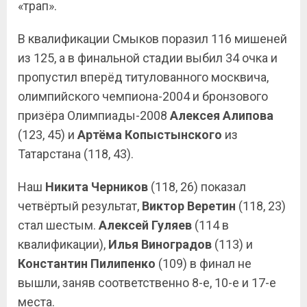
«трап».
В квалификации Смыков поразил 116 мишеней
из 125, а в финальной стадии выбил 34 очка и
пропустил вперёд титулованного москвича,
олимпийского чемпиона-2004 и бронзового
призёра Олимпиады-2008
Алексея
Алипова
(123, 45) и
Артёма
Копыстынского
из
Татарстана (118, 43).
Наш
Никита Черников
(118, 26) показал
четвёртый результат,
Виктор Веретин
(118, 23)
стал шестым.
Алексей Гуляев
(114 в
квалификации),
Илья Виноградов
(113) и
Константин
Пилипенко
(109) в финал не
вышли, заняв соответственно 8-е, 10-е и 17-е
места.