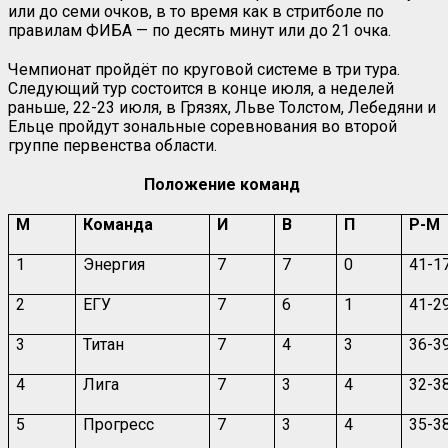
или до семи очков, в то время как в стритболе по
правилам ФИБА — по десять минут или до 21 очка.
Чемпионат пройдёт по круговой системе в три тура.
Следующий тур состоится в конце июля, а неделей
раньше, 22-23 июля, в Грязях, Льве Толстом, Лебедяни и
Ельце пройдут зональные соревнования во второй
группе первенства области.
Положение команд
М
Команда
И
В
П
Р-М
1
Энергия
7
7
0
41-1
2
ЕГУ
7
6
1
41-2
3
Титан
7
4
3
36-3
4
Лига
7
3
4
32-3
5
Прогресс
7
3
4
35-3