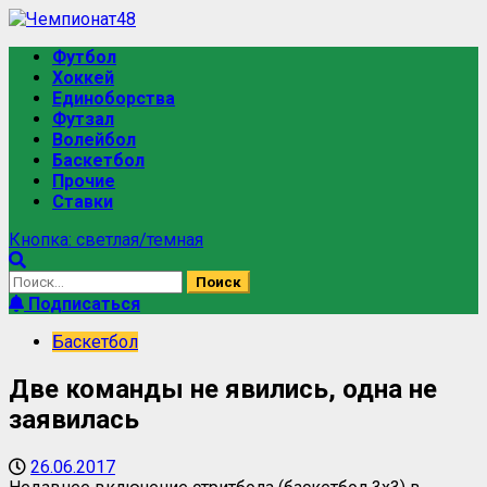
Футбол
Хоккей
Единоборства
Футзал
Волейбол
Баскетбол
Прочие
Ставки
Кнопка: светлая/темная
Подписаться
Баскетбол
Две команды не явились, одна не
заявилась
26.06.2017