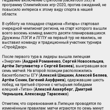
Недавнее включение стритбола (баскетбол 3х3) в
программу Олимпийских игр-2020, против ожиданий, не
повысило интереса к этому виду спорта в нашей
области.
В субботу на площадке стадиона «Янтарь» стартовал
очередной чемпионат региона, на старт которого вышли
всего восемь команд вместо десяти планировавшихся.
Дружины ЛЭГИ и ЛГПУ на первый тур не явились, не
выставил команду и традиционный участник турнира
«СтройДвор».
После первого тура в лидеры вышла липецкая
«Энергия» (
Андрей Романенко
,
Сергей
Новосельцев
,
Артём Затуливетер
и
Сергей Бизяев
), выигравшая все
семь матчей. На второй позиции расположились
баскетболисты ЕГУ (
Алексей Шишкин
,
Алексей Беляев
,
Артём Сонин
,
Евгений Ануфриев
), одержавшие шесть
побед; на третьей строчке с четырьмя победами
елецкий «Титан» (
Алексей Аккерберг
,
Дмитрий
Чернышев
,
Александр Тарасенко
).
Отметим, что соревнования в Липецке проводятся по
изменённым правилам: матчи играются по семь минут