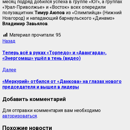
месяц подряд добился успеха в группе «Юг», а группах
«Урал-Приволжье» и «Восток» всех опередили
полузащитник
Тимур Аюпов
из «Олимпийца» (Нижний
Новгород) и нападающий барнаульского «Динамо»
Владимир
Завьялов
.
Материал прочитали:
95
Навигация
Предыдущая
Назад
запись:
записи
Теперь всё в руках «Торпедо» и «Авангарда»,
«Энергомаш» ушёл в тень (видео)
Следующая
Далее
запись:
«Меркурий» отбился от «Данкова» на глазах нового
председателя и вышел в лидеры
Добавить комментарий
Для отправки комментария вам необходимо
авторизоваться
.
Похожие новости