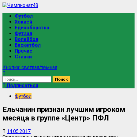
Перейти
к
Основное
Футбол
содержимому
меню
Хоккей
Единоборства
Футзал
Волейбол
Баскетбол
Прочие
Ставки
Кнопка: светлая/темная
Найти:
Подписаться
Футбол
Ельчанин признан лучшим игроком
месяца в группе «Центр» ПФЛ
14.05.2017