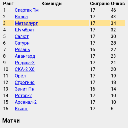
Ранг
Команды
Сыграно
Очков
1
Спартак Тм
17
46
2
Волна
17
43
3
Металлург
17
34
4
Шумбрат
17
32
5
Салют
17
30
6
Сатурн
17
28
7
Рязань
16
27
8
Авангард
17
23
9
Родина-3
17
21
10
СКА-2 Хб
17
20
11
Орёл
17
19
12
Строгино
17
18
13
Зенит Пн
16
14
14
Ротор-2
17
10
15
Арсенал-2
17
10
16
Квант
17
6
Матчи