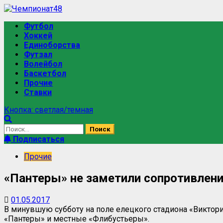
Футбол
Хоккей
Единоборства
Футзал
Волейбол
Баскетбол
Прочие
Ставки
Кнопка: светлая/темная
Подписаться
Прочие
«Пантеры» не заметили сопротивлени
01.05.2017
В минувшую субботу на поле елецкого стадиона «Виктор
«Пантеры» и местные «Флибустьеры».