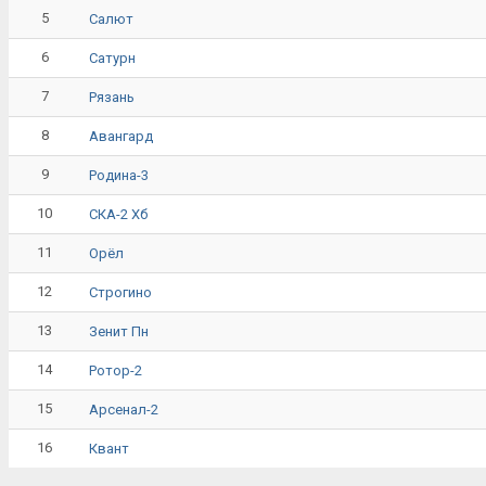
5
Салют
6
Сатурн
7
Рязань
8
Авангард
9
Родина-3
10
СКА-2 Хб
11
Орёл
12
Строгино
13
Зенит Пн
14
Ротор-2
15
Арсенал-2
16
Квант