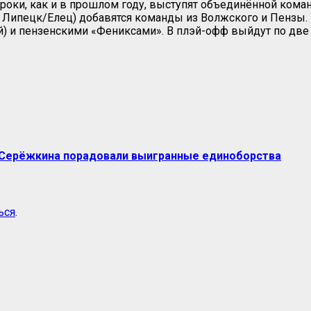
оки, как и в прошлом году, выступят объединённой командо
 Липецк/Елец) добавятся команды из Волжского и Пензы. У
) и пензенскими «Фениксами». В плэй-офф выйдут по две
, Серёжкина порадовали выигранные единоборства
ься
.