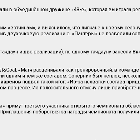
али в объединённой дружине «48-е», которая выиграла ре
м «вотчинам», и выяснилось, что липчане к новому сезону
нив двухочковую реализацию, «Пантеры» не позволили соп
тачдаун и две реализации), по одному тачдауну занесли
Вя
st
&
Goal
: «Матч расценивали как тренировочный: в команде 
ли одним и тем же составом. Соперник был неплох, несколь
Лавренов
подвёл такой итог: «Из-за нехватки состава при
м процессе. Из положительного отмечу лишь приобретённ
ы» примут третьего участника открытого чемпионата област
. Приглашения побороться за награды чемпионата получили