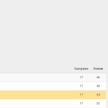
Сыграно
Очков
17
46
17
43
17
34
17
32