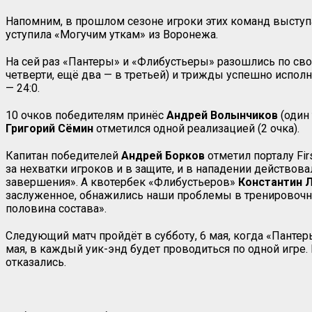
Напомним, в прошлом сезоне игроки этих команд выступ
уступила «Могучим уткам» из Воронежа.
На сей раз «Пантеры» и «Флибустьеры» разошлись по свои
четверти, ещё два — в третьей) и трижды успешно испол
— 24:0.
10 очков победителям принёс
Андрей Волынчиков
(один 
Григорий Сёмин
отметился одной реализацией (2 очка).
Капитан победителей
Андрей Борков
отметил порталу
Fir
за нехватки игроков и в защите, и в нападении действова
завершения». А квотербек «Флибустьеров»
Константин 
заслуженное, обнажились наши проблемы в тренировочно
половина состава».
Следующий матч пройдёт в субботу, 6 мая, когда «Пантер
мая, в каждый уик-энд будет проводиться по одной игре
отказались.