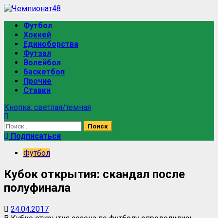
Футбол
Хоккей
Единоборства
Футзал
Волейбол
Баскетбол
Прочие
Ставки
Кнопка: светлая/темная
Подписаться
Футбол
Кубок открытия: скандал после
полуфинала
24.04.2017