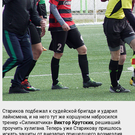
Стариков подбежал к судейской бригаде и ударил
лайнсмена, и на него тут же коршуном набросился
тренер «Силикатчика»
Виктор Крутских
, решивший
проучить хулигана. Теперь уже Старикову пришлось
искать защиты от внезапно пришедшего возмездия.