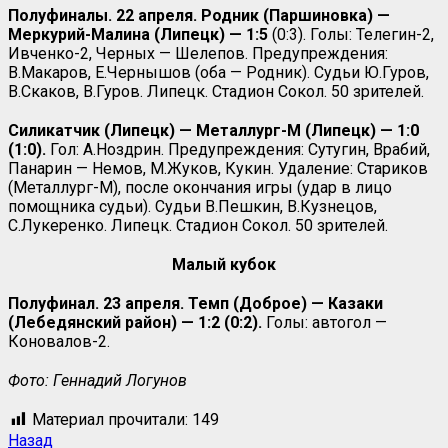
Полуфиналы. 22 апреля. Родник (Паршиновка) —
Меркурий-Малина (Липецк) — 1:5
(0:3). Голы: Телегин-2,
Ивченко-2, Черных — Шелепов. Предупреждения:
В.Макаров, Е.Чернышов (оба — Родник). Судьи Ю.Гуров,
В.Скаков, В.Гуров. Липецк. Стадион Сокол. 50 зрителей.
Силикатчик (Липецк) — Металлург-М (Липецк) — 1:0
(1:0).
Гол: А.Ноздрин. Предупреждения: Сутугин, Врабий,
Панарин — Немов, М.Жуков, Кукин. Удаление: Стариков
(Металлург-М), после окончания игры (удар в лицо
помощника судьи). Судьи В.Пешкин, В.Кузнецов,
С.Лукеренко. Липецк. Стадион Сокол. 50 зрителей.
Малый кубок
Полуфинал. 23 апреля. Темп (Доброе) — Казаки
(Лебедянский район) — 1:2 (0:2).
Голы: автогол —
Коновалов-2.
Фото: Геннадий Логунов
Материал прочитали:
149
Назад