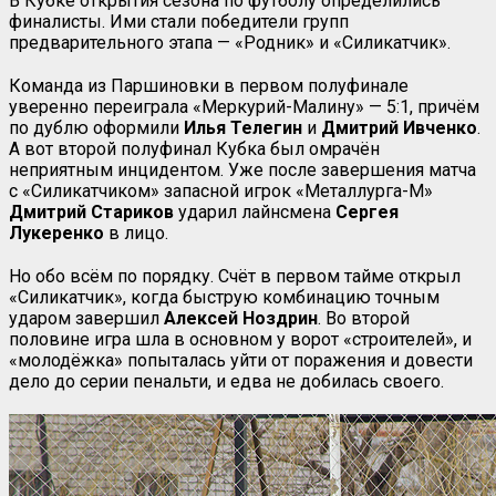
В Кубке открытия сезона по футболу определились
финалисты. Ими стали победители групп
предварительного этапа — «Родник» и «Силикатчик».
Команда из Паршиновки в первом полуфинале
уверенно переиграла «Меркурий-Малину» — 5:1, причём
по дублю оформили
Илья Телегин
и
Дмитрий Ивченко
.
А вот второй полуфинал Кубка был омрачён
неприятным инцидентом. Уже после завершения матча
с «Силикатчиком» запасной игрок «Металлурга-М»
Дмитрий Стариков
ударил лайнсмена
Сергея
Лукеренко
в лицо.
Но обо всём по порядку. Счёт в первом тайме открыл
«Силикатчик», когда быструю комбинацию точным
ударом завершил
Алексей Ноздрин
. Во второй
половине игра шла в основном у ворот «строителей», и
«молодёжка» попыталась уйти от поражения и довести
дело до серии пенальти, и едва не добилась своего.