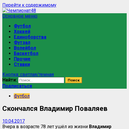
Перейти к содержимому
Основное меню
Футбол
Хоккей
Единоборства
Футзал
Волейбол
Баскетбол
Прочие
Ставки
Кнопка: светлая/темная
Найти:
Подписаться
Футбол
Скончался Владимир Поваляев
10.04.2017
Вчера в возрасте 78 лет ушёл из жизни
Владимир