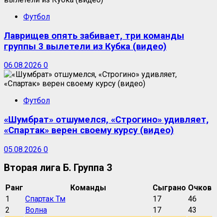
Футбол
Лаврищев опять забивает, три команды
группы 3 вылетели из Кубка (видео)
06.08.2026
0
Футбол
«Шумбрат» отшумелся, «Строгино» удивляет,
«Спартак» верен своему курсу (видео)
05.08.2026
0
Вторая лига Б. Группа 3
Ранг
Команды
Сыграно
Очков
1
Спартак Тм
17
46
2
Волна
17
43