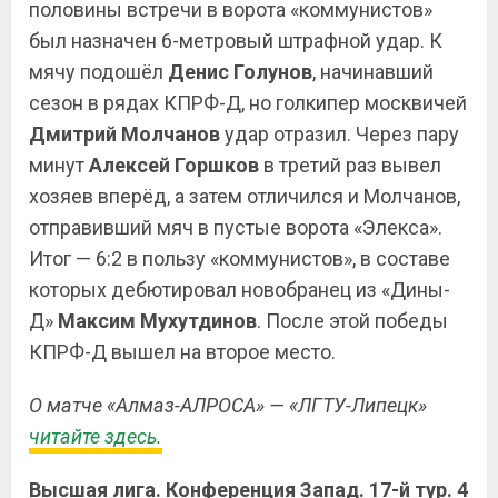
половины встречи в ворота «коммунистов»
был назначен 6-метровый штрафной удар. К
мячу подошёл
Денис Голунов
, начинавший
сезон в рядах КПРФ-Д, но голкипер москвичей
Дмитрий
Молчанов
удар отразил. Через пару
минут
Алексей Горшков
в третий раз вывел
хозяев вперёд, а затем отличился и Молчанов,
отправивший мяч в пустые ворота «Элекса».
Итог — 6:2 в пользу «коммунистов», в составе
которых дебютировал новобранец из «Дины-
Д»
Максим Мухутдинов
. После этой победы
КПРФ-Д вышел на второе место.
О матче «Алмаз-АЛРОСА» — «ЛГТУ-Липецк»
читайте здесь.
Высшая лига. Конференция Запад. 17-й тур. 4