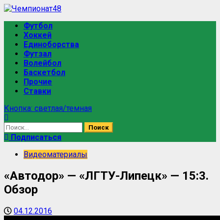
Перейти
к
Основное
Футбол
содержимому
меню
Хоккей
Единоборства
Футзал
Волейбол
Баскетбол
Прочие
Ставки
Кнопка: светлая/темная
Найти:
Подписаться
Видеоматериалы
«Автодор» — «ЛГТУ-Липецк» — 15:3.
Обзор
04.12.2016