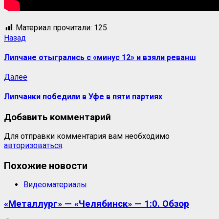
Материал прочитали:
125
Навигация
Предыдущая
Назад
запись:
записи
Липчане отыгрались с «минус 12» и взяли реванш
Следующая
Далее
запись:
Липчанки победили в Уфе в пяти партиях
Добавить комментарий
Для отправки комментария вам необходимо
авторизоваться
.
Похожие новости
Видеоматериалы
«Металлург» — «Челябинск» — 1:0. Обзор