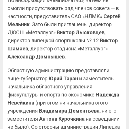
По информации «Чемпионат48», на нём не
смогли присутствовать ряд членов совета — в
частности, представитель ОАО «НЛМК»
Сергей
Мельник
. Зато были приглашены директор
ДЮСШ «Металлург»
Виктор
Лысковцев
,
директор липецкой спортшколы № 12
Виктор
Шамаев
, директор стадиона «Металлург»
Александр Домнышев
.
Областную администрацию представляли
вице-губернатор
Юрий
Таран
и заместитель
начальника областного управления
физкультуры и спорта по экономике
Надежда
Невейкина
(при этом ни начальника этого
учреждения
Владимира
Дементьева
, ни его
заместителя
Антона
Курочкина
на совещании
не было). Со стороны администрации Липецка