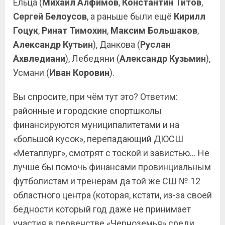
Ельца (
Михаил Алфимов
,
Константин Титов
,
Сергей Белоусов
, а раньше были ещё
Кирилл
Гоцук
,
Ринат Тимохин
,
Максим Большаков
,
Александр Кутьин
), Данкова (
Руслан
Ахвледиани
), Лебедяни (
Александр Кузьмин
),
Усмани (
Иван Коровин
).
Вы спросите, при чём тут это? Ответим:
районные и городские спортшколы
финансируются муниципалитетами и на
«большой кусок», перепадающий ДЮСШ
«Металлург», смотрят с тоской и завистью… Не
лучше бы помочь финансами провинциальным
футболистам и тренерам да той же СШ № 12
областного центра (которая, кстати, из-за своей
бедности который год даже не принимает
участия в первенстве «Черноземья» среди